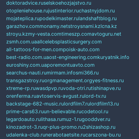
doktoradvice.ru
selskoehozjajstvo.ru
otopleniehouse.ru
justinterior.ru
chastnyjdom.ru
mojateplica.ru
podelkimaster.ru
landshaftblog.ru
garazhov.com
monamy.net
stroysnami.kz
lcna.kz
stroyu.kz
my-vesta.com
timeszp.com
avtoguru.net
zsmh.com.ua
allcelebsplasticsurgery.com
all-tattoos-for-men.com
poisk-auto.com
best-radio.com.ua
ost-engineering.com
kuryatnik.info
euroshiny.com.ua
poremontuavto.com
searchus-nauti.ru
mirmam.info
smi366.ru
transgazstroy.ru
orgmanagement.org
yes-fitness.ru
xtreme-rp.ru
wasdpvp.ru
voda-otri.ru
tishinapve.ru
orenferma.ru
avtoservis-avgust.ru
lord-tv.ru
backstage-682-music.ru
lordfilm7.ru
lordfilm13.ru
prime-cars63.ru
un-believable.ru
codetool.ru
legardoauto.ru
lithasa.ru
muz-1.ru
gooddver.ru
kinozadrot-3.ru
qr-plus-promo.ru
2shizashop.ru
udalenka-club.ru
nerabotaetsite.ru
carszona-bu.ru