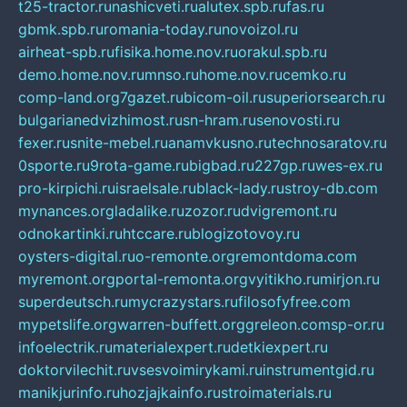
t25-tractor.ru
nashicveti.ru
alutex.spb.ru
fas.ru
gbmk.spb.ru
romania-today.ru
novoizol.ru
airheat-spb.ru
fisika.home.nov.ru
orakul.spb.ru
demo.home.nov.ru
mnso.ru
home.nov.ru
cemko.ru
comp-land.org
7gazet.ru
bicom-oil.ru
superiorsearch.ru
bulgarianedvizhimost.ru
sn-hram.ru
senovosti.ru
fexer.ru
snite-mebel.ru
anamvkusno.ru
technosaratov.ru
0sporte.ru
9rota-game.ru
bigbad.ru
227gp.ru
wes-ex.ru
pro-kirpichi.ru
israelsale.ru
black-lady.ru
stroy-db.com
mynances.org
ladalike.ru
zozor.ru
dvigremont.ru
odnokartinki.ru
htccare.ru
blogizotovoy.ru
oysters-digital.ru
o-remonte.org
remontdoma.com
myremont.org
portal-remonta.org
vyitikho.ru
mirjon.ru
superdeutsch.ru
mycrazystars.ru
filosofyfree.com
mypetslife.org
warren-buffett.org
greleon.com
sp-or.ru
infoelectrik.ru
materialexpert.ru
detkiexpert.ru
doktorvilechit.ru
vsesvoimirykami.ru
instrumentgid.ru
manikjurinfo.ru
hozjajkainfo.ru
stroimaterials.ru