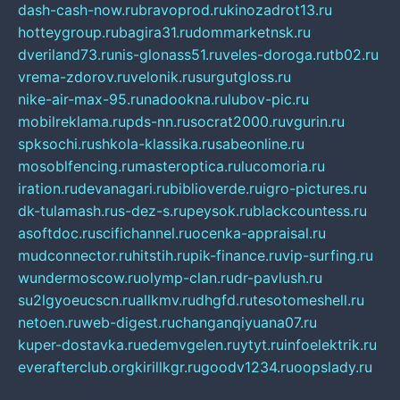
dash-cash-now.ru
bravoprod.ru
kinozadrot13.ru
hotteygroup.ru
bagira31.ru
dommarketnsk.ru
dveriland73.ru
nis-glonass51.ru
veles-doroga.ru
tb02.ru
vrema-zdorov.ru
velonik.ru
surgutgloss.ru
nike-air-max-95.ru
nadookna.ru
lubov-pic.ru
mobilreklama.ru
pds-nn.ru
socrat2000.ru
vgurin.ru
spksochi.ru
shkola-klassika.ru
sabeonline.ru
mosoblfencing.ru
masteroptica.ru
lucomoria.ru
iration.ru
devanagari.ru
biblioverde.ru
igro-pictures.ru
dk-tulamash.ru
s-dez-s.ru
peysok.ru
blackcountess.ru
asoftdoc.ru
scifichannel.ru
ocenka-appraisal.ru
mudconnector.ru
hitstih.ru
pik-finance.ru
vip-surfing.ru
wundermoscow.ru
olymp-clan.ru
dr-pavlush.ru
su2lgyoeucscn.ru
allkmv.ru
dhgfd.ru
tesotomeshell.ru
netoen.ru
web-digest.ru
changanqiyuana07.ru
kuper-dostavka.ru
edemvgelen.ru
ytyt.ru
infoelektrik.ru
everafterclub.org
kirillkgr.ru
goodv1234.ru
oopslady.ru