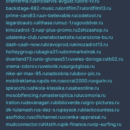
orenferma.ru
avtoservis-avgust.ru
lord-tv.ru
backstage-682-music.ru
lordfilm7.ru
lordfilm13.ru
prime-cars63.ru
un-believable.ru
codetool.ru
legardoauto.ru
lithasa.ru
muz-1.ru
gooddver.ru
kinozadrot-3.ru
qr-plus-promo.ru
2shizashop.ru
udalenka-club.ru
nerabotaetsite.ru
carszona-bu.ru
dash-cash-now.ru
bravoprod.ru
kinozadrot13.ru
hotteygroup.ru
bagira31.ru
dommarketnsk.ru
dveriland73.ru
nis-glonass51.ru
veles-doroga.ru
tb02.ru
vrema-zdorov.ru
velonik.ru
surgutgloss.ru
nike-air-max-95.ru
nadookna.ru
lubov-pic.ru
mobilreklama.ru
pds-nn.ru
socrat2000.ru
vgurin.ru
spksochi.ru
shkola-klassika.ru
sabeonline.ru
mosoblfencing.ru
masteroptica.ru
lucomoria.ru
iration.ru
devanagari.ru
biblioverde.ru
igro-pictures.ru
dk-tulamash.ru
s-dez-s.ru
peysok.ru
blackcountess.ru
asoftdoc.ru
scifichannel.ru
ocenka-appraisal.ru
mudconnector.ru
hitstih.ru
pik-finance.ru
vip-surfing.ru