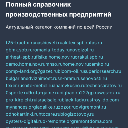
Полный справочник
производственных предприятий
Актуальный каталог компаний по всей России
t25-tractor.ru
nashicveti.ru
alutex.spb.ru
fas.ru
gbmk.spb.ru
romania-today.ru
novoizol.ru
airheat-spb.ru
fisika.home.nov.ru
orakul.spb.ru
demo.home.nov.ru
mnso.ru
home.nov.ru
cemko.ru
comp-land.org
7gazet.ru
bicom-oil.ru
superiorsearch.ru
bulgarianedvizhimost.ru
sn-hram.ru
senovosti.ru
fexer.ru
snite-mebel.ru
anamvkusno.ru
technosaratov.ru
0sporte.ru
9rota-game.ru
bigbad.ru
227gp.ru
wes-ex.ru
pro-kirpichi.ru
israelsale.ru
black-lady.ru
stroy-db.com
mynances.org
ladalike.ru
zozor.ru
dvigremont.ru
odnokartinki.ru
htccare.ru
blogizotovoy.ru
oysters-digital.ru
o-remonte.org
remontdoma.com