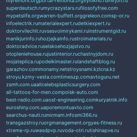
myremont.org
portal-remonta.org
vyitikho.ru
mirjon.ru
superdeutsch.ru
mycrazystars.ru
filosofyfree.com
mypetslife.org
warren-buffett.org
greleon.com
sp-or.ru
infoelectrik.ru
materialexpert.ru
detkiexpert.ru
doktorvilechit.ru
vsesvoimirykami.ru
instrumentgid.ru
manikjurinfo.ru
hozjajkainfo.ru
stroimaterials.ru
doktoradvice.ru
selskoehozjajstvo.ru
otopleniehouse.ru
justinterior.ru
chastnyjdom.ru
mojateplica.ru
podelkimaster.ru
landshaftblog.ru
garazhov.com
monamy.net
stroysnami.kz
lcna.kz
stroyu.kz
my-vesta.com
timeszp.com
avtoguru.net
zsmh.com.ua
allcelebsplasticsurgery.com
all-tattoos-for-men.com
poisk-auto.com
best-radio.com.ua
ost-engineering.com
kuryatnik.info
euroshiny.com.ua
poremontuavto.com
searchus-nauti.ru
mirmam.info
smi366.ru
transgazstroy.ru
orgmanagement.org
yes-fitness.ru
xtreme-rp.ru
wasdpvp.ru
voda-otri.ru
tishinapve.ru