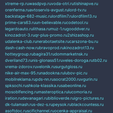
xtreme-rp.ru
wasdpvp.ru
voda-otri.ru
tishinapve.ru
orenferma.ru
avtoservis-avgust.ru
lord-tv.ru
backstage-682-music.ru
lordfilm7.ru
lordfilm13.ru
prime-cars63.ru
un-believable.ru
codetool.ru
legardoauto.ru
lithasa.ru
muz-1.ru
gooddver.ru
kinozadrot-3.ru
qr-plus-promo.ru
2shizashop.ru
udalenka-club.ru
nerabotaetsite.ru
carszona-bu.ru
dash-cash-now.ru
bravoprod.ru
kinozadrot13.ru
hotteygroup.ru
bagira31.ru
dommarketnsk.ru
dveriland73.ru
nis-glonass51.ru
veles-doroga.ru
tb02.ru
vrema-zdorov.ru
velonik.ru
surgutgloss.ru
nike-air-max-95.ru
nadookna.ru
lubov-pic.ru
mobilreklama.ru
pds-nn.ru
socrat2000.ru
vgurin.ru
spksochi.ru
shkola-klassika.ru
sabeonline.ru
mosoblfencing.ru
masteroptica.ru
lucomoria.ru
iration.ru
devanagari.ru
biblioverde.ru
igro-pictures.ru
dk-tulamash.ru
s-dez-s.ru
peysok.ru
blackcountess.ru
asoftdoc.ru
scifichannel.ru
ocenka-appraisal.ru