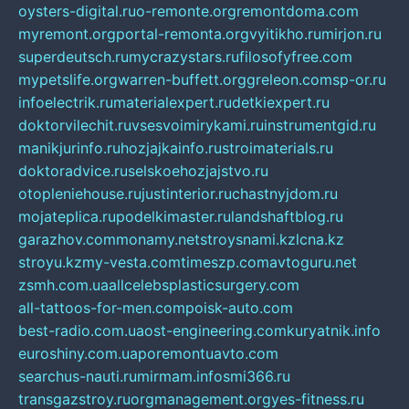
oysters-digital.ru
o-remonte.org
remontdoma.com
myremont.org
portal-remonta.org
vyitikho.ru
mirjon.ru
superdeutsch.ru
mycrazystars.ru
filosofyfree.com
mypetslife.org
warren-buffett.org
greleon.com
sp-or.ru
infoelectrik.ru
materialexpert.ru
detkiexpert.ru
doktorvilechit.ru
vsesvoimirykami.ru
instrumentgid.ru
manikjurinfo.ru
hozjajkainfo.ru
stroimaterials.ru
doktoradvice.ru
selskoehozjajstvo.ru
otopleniehouse.ru
justinterior.ru
chastnyjdom.ru
mojateplica.ru
podelkimaster.ru
landshaftblog.ru
garazhov.com
monamy.net
stroysnami.kz
lcna.kz
stroyu.kz
my-vesta.com
timeszp.com
avtoguru.net
zsmh.com.ua
allcelebsplasticsurgery.com
all-tattoos-for-men.com
poisk-auto.com
best-radio.com.ua
ost-engineering.com
kuryatnik.info
euroshiny.com.ua
poremontuavto.com
searchus-nauti.ru
mirmam.info
smi366.ru
transgazstroy.ru
orgmanagement.org
yes-fitness.ru