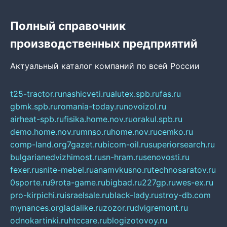
Полный справочник
производственных предприятий
Актуальный каталог компаний по всей России
t25-tractor.ru
nashicveti.ru
alutex.spb.ru
fas.ru
gbmk.spb.ru
romania-today.ru
novoizol.ru
airheat-spb.ru
fisika.home.nov.ru
orakul.spb.ru
demo.home.nov.ru
mnso.ru
home.nov.ru
cemko.ru
comp-land.org
7gazet.ru
bicom-oil.ru
superiorsearch.ru
bulgarianedvizhimost.ru
sn-hram.ru
senovosti.ru
fexer.ru
snite-mebel.ru
anamvkusno.ru
technosaratov.ru
0sporte.ru
9rota-game.ru
bigbad.ru
227gp.ru
wes-ex.ru
pro-kirpichi.ru
israelsale.ru
black-lady.ru
stroy-db.com
mynances.org
ladalike.ru
zozor.ru
dvigremont.ru
odnokartinki.ru
htccare.ru
blogizotovoy.ru