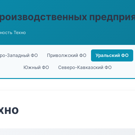
производственных предпри
ность Техно
ро-Западный ФО
Приволжский ФО
Уральский ФО
Южный ФО
Северо-Кавказский ФО
хно