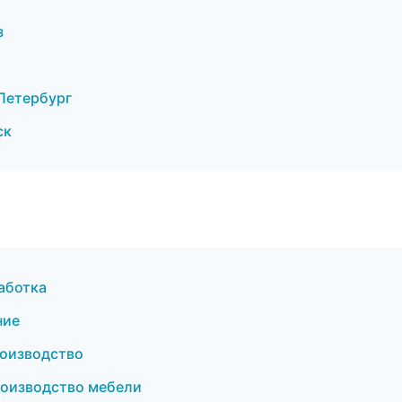
з
Петербург
ск
аботка
ние
роизводство
оизводство мебели