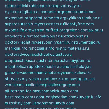
odnokartinki.ru
htccare.ru
blogizotovoy.ru
oysters-digital.ru
o-remonte.org
remontdoma.com
myremont.org
portal-remonta.org
vyitikho.ru
mirjon.ru
superdeutsch.ru
mycrazystars.ru
filosofyfree.com
mypetslife.org
warren-buffett.org
greleon.com
sp-or.ru
infoelectrik.ru
materialexpert.ru
detkiexpert.ru
doktorvilechit.ru
vsesvoimirykami.ru
instrumentgid.ru
manikjurinfo.ru
hozjajkainfo.ru
stroimaterials.ru
doktoradvice.ru
selskoehozjajstvo.ru
otopleniehouse.ru
justinterior.ru
chastnyjdom.ru
mojateplica.ru
podelkimaster.ru
landshaftblog.ru
garazhov.com
monamy.net
stroysnami.kz
lcna.kz
stroyu.kz
my-vesta.com
timeszp.com
avtoguru.net
zsmh.com.ua
allcelebsplasticsurgery.com
all-tattoos-for-men.com
poisk-auto.com
best-radio.com.ua
ost-engineering.com
kuryatnik.info
euroshiny.com.ua
poremontuavto.com