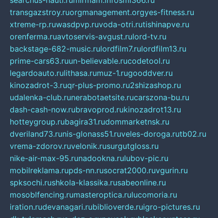
searchus-nauti.ru
mirmam.info
smi366.ru
transgazstroy.ru
orgmanagement.org
yes-fitness.ru
xtreme-rp.ru
wasdpvp.ru
voda-otri.ru
tishinapve.ru
orenferma.ru
avtoservis-avgust.ru
lord-tv.ru
backstage-682-music.ru
lordfilm7.ru
lordfilm13.ru
prime-cars63.ru
un-believable.ru
codetool.ru
legardoauto.ru
lithasa.ru
muz-1.ru
gooddver.ru
kinozadrot-3.ru
qr-plus-promo.ru
2shizashop.ru
udalenka-club.ru
nerabotaetsite.ru
carszona-bu.ru
dash-cash-now.ru
bravoprod.ru
kinozadrot13.ru
hotteygroup.ru
bagira31.ru
dommarketnsk.ru
dveriland73.ru
nis-glonass51.ru
veles-doroga.ru
tb02.ru
vrema-zdorov.ru
velonik.ru
surgutgloss.ru
nike-air-max-95.ru
nadookna.ru
lubov-pic.ru
mobilreklama.ru
pds-nn.ru
socrat2000.ru
vgurin.ru
spksochi.ru
shkola-klassika.ru
sabeonline.ru
mosoblfencing.ru
masteroptica.ru
lucomoria.ru
iration.ru
devanagari.ru
biblioverde.ru
igro-pictures.ru