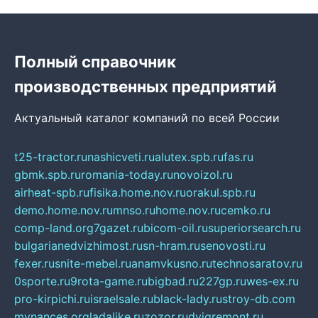
Полный справочник
производственных предприятий
Актуальный каталог компаний по всей России
t25-tractor.ru
nashicveti.ru
alutex.spb.ru
fas.ru
gbmk.spb.ru
romania-today.ru
novoizol.ru
airheat-spb.ru
fisika.home.nov.ru
orakul.spb.ru
demo.home.nov.ru
mnso.ru
home.nov.ru
cemko.ru
comp-land.org
7gazet.ru
bicom-oil.ru
superiorsearch.ru
bulgarianedvizhimost.ru
sn-hram.ru
senovosti.ru
fexer.ru
snite-mebel.ru
anamvkusno.ru
technosaratov.ru
0sporte.ru
9rota-game.ru
bigbad.ru
227gp.ru
wes-ex.ru
pro-kirpichi.ru
israelsale.ru
black-lady.ru
stroy-db.com
mynances.org
ladalike.ru
zozor.ru
dvigremont.ru