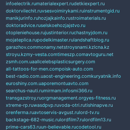
infoelectrik.ru
materialexpert.ru
detkiexpert.ru
doktorvilechit.ru
vsesvoimirykami.ru
instrumentgid.ru
manikjurinfo.ru
hozjajkainfo.ru
stroimaterials.ru
doktoradvice.ru
selskoehozjajstvo.ru
otopleniehouse.ru
justinterior.ru
chastnyjdom.ru
mojateplica.ru
podelkimaster.ru
landshaftblog.ru
garazhov.com
monamy.net
stroysnami.kz
lcna.kz
stroyu.kz
my-vesta.com
timeszp.com
avtoguru.net
zsmh.com.ua
allcelebsplasticsurgery.com
all-tattoos-for-men.com
poisk-auto.com
best-radio.com.ua
ost-engineering.com
kuryatnik.info
euroshiny.com.ua
poremontuavto.com
searchus-nauti.ru
mirmam.info
smi366.ru
transgazstroy.ru
orgmanagement.org
yes-fitness.ru
xtreme-rp.ru
wasdpvp.ru
voda-otri.ru
tishinapve.ru
orenferma.ru
avtoservis-avgust.ru
lord-tv.ru
backstage-682-music.ru
lordfilm7.ru
lordfilm13.ru
prime-cars63.ru
un-believable.ru
codetool.ru