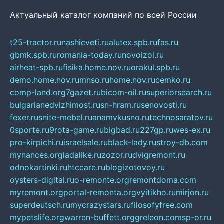
Актуальный каталог компаний по всей России
t25-tractor.ru
nashicveti.ru
alutex.spb.ru
fas.ru
gbmk.spb.ru
romania-today.ru
novoizol.ru
airheat-spb.ru
fisika.home.nov.ru
orakul.spb.ru
demo.home.nov.ru
mnso.ru
home.nov.ru
cemko.ru
comp-land.org
7gazet.ru
bicom-oil.ru
superiorsearch.ru
bulgarianedvizhimost.ru
sn-hram.ru
senovosti.ru
fexer.ru
snite-mebel.ru
anamvkusno.ru
technosaratov.ru
0sporte.ru
9rota-game.ru
bigbad.ru
227gp.ru
wes-ex.ru
pro-kirpichi.ru
israelsale.ru
black-lady.ru
stroy-db.com
mynances.org
ladalike.ru
zozor.ru
dvigremont.ru
odnokartinki.ru
htccare.ru
blogizotovoy.ru
oysters-digital.ru
o-remonte.org
remontdoma.com
myremont.org
portal-remonta.org
vyitikho.ru
mirjon.ru
superdeutsch.ru
mycrazystars.ru
filosofyfree.com
mypetslife.org
warren-buffett.org
greleon.com
sp-or.ru