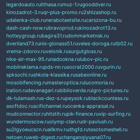
legardoauto.ru
lithasa.ru
muz-1.ru
gooddver.ru
kinozadrot-3.ru
qr-plus-promo.ru
2shizashop.ru
udalenka-club.ru
nerabotaetsite.ru
carszona-bu.ru
dash-cash-now.ru
bravoprod.ru
kinozadrot13.ru
hotteygroup.ru
bagira31.ru
dommarketnsk.ru
dveriland73.ru
nis-glonass51.ru
veles-doroga.ru
tb02.ru
vrema-zdorov.ru
velonik.ru
surgutgloss.ru
nike-air-max-95.ru
nadookna.ru
lubov-pic.ru
mobilreklama.ru
pds-nn.ru
socrat2000.ru
vgurin.ru
spksochi.ru
shkola-klassika.ru
sabeonline.ru
mosoblfencing.ru
masteroptica.ru
lucomoria.ru
iration.ru
devanagari.ru
biblioverde.ru
igro-pictures.ru
dk-tulamash.ru
s-dez-s.ru
peysok.ru
blackcountess.ru
asoftdoc.ru
scifichannel.ru
ocenka-appraisal.ru
mudconnector.ru
hitstih.ru
pik-finance.ru
vip-surfing.ru
wundermoscow.ru
olymp-clan.ru
dr-pavlush.ru
su2lgyoeucscn.ru
allkmv.ru
dhgfd.ru
tesotomeshell.ru
netoen.ru
web-digest.ru
changanqiyuana07.ru