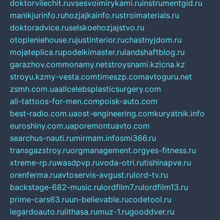
doktorvilechit.ru
vsesvoimirykami.ru
instrumentgid.ru
manikjurinfo.ru
hozjajkainfo.ru
stroimaterials.ru
doktoradvice.ru
selskoehozjajstvo.ru
otopleniehouse.ru
justinterior.ru
chastnyjdom.ru
mojateplica.ru
podelkimaster.ru
landshaftblog.ru
garazhov.com
monamy.net
stroysnami.kz
lcna.kz
stroyu.kz
my-vesta.com
timeszp.com
avtoguru.net
zsmh.com.ua
allcelebsplasticsurgery.com
all-tattoos-for-men.com
poisk-auto.com
best-radio.com.ua
ost-engineering.com
kuryatnik.info
euroshiny.com.ua
poremontuavto.com
searchus-nauti.ru
mirmam.info
smi366.ru
transgazstroy.ru
orgmanagement.org
yes-fitness.ru
xtreme-rp.ru
wasdpvp.ru
voda-otri.ru
tishinapve.ru
orenferma.ru
avtoservis-avgust.ru
lord-tv.ru
backstage-682-music.ru
lordfilm7.ru
lordfilm13.ru
prime-cars63.ru
un-believable.ru
codetool.ru
legardoauto.ru
lithasa.ru
muz-1.ru
gooddver.ru