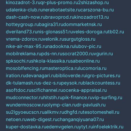
kinozadrot-3.ru
qr-plus-promo.ru
2shizashop.ru
udalenka-club.ru
nerabotaetsite.ru
carszona-bu.ru
dash-cash-now.ru
bravoprod.ru
kinozadrot13.ru
hotteygroup.ru
bagira31.ru
dommarketnsk.ru
dveriland73.ru
nis-glonass51.ru
veles-doroga.ru
tb02.ru
vrema-zdorov.ru
velonik.ru
surgutgloss.ru
nike-air-max-95.ru
nadookna.ru
lubov-pic.ru
mobilreklama.ru
pds-nn.ru
socrat2000.ru
vgurin.ru
spksochi.ru
shkola-klassika.ru
sabeonline.ru
mosoblfencing.ru
masteroptica.ru
lucomoria.ru
iration.ru
devanagari.ru
biblioverde.ru
igro-pictures.ru
dk-tulamash.ru
s-dez-s.ru
peysok.ru
blackcountess.ru
asoftdoc.ru
scifichannel.ru
ocenka-appraisal.ru
mudconnector.ru
hitstih.ru
pik-finance.ru
vip-surfing.ru
wundermoscow.ru
olymp-clan.ru
dr-pavlush.ru
su2lgyoeucscn.ru
allkmv.ru
dhgfd.ru
tesotomeshell.ru
netoen.ru
web-digest.ru
changanqiyuana07.ru
kuper-dostavka.ru
edemvgelen.ru
ytyt.ru
infoelektrik.ru