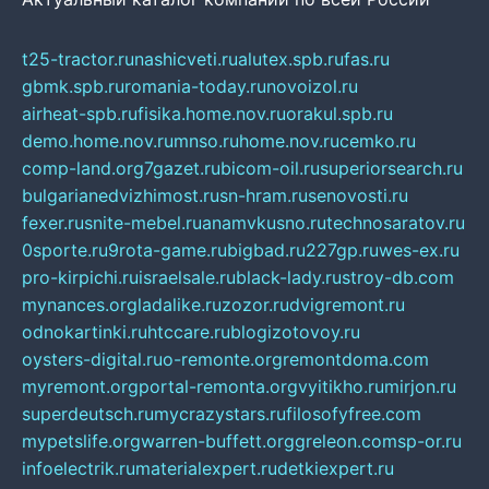
t25-tractor.ru
nashicveti.ru
alutex.spb.ru
fas.ru
gbmk.spb.ru
romania-today.ru
novoizol.ru
airheat-spb.ru
fisika.home.nov.ru
orakul.spb.ru
demo.home.nov.ru
mnso.ru
home.nov.ru
cemko.ru
comp-land.org
7gazet.ru
bicom-oil.ru
superiorsearch.ru
bulgarianedvizhimost.ru
sn-hram.ru
senovosti.ru
fexer.ru
snite-mebel.ru
anamvkusno.ru
technosaratov.ru
0sporte.ru
9rota-game.ru
bigbad.ru
227gp.ru
wes-ex.ru
pro-kirpichi.ru
israelsale.ru
black-lady.ru
stroy-db.com
mynances.org
ladalike.ru
zozor.ru
dvigremont.ru
odnokartinki.ru
htccare.ru
blogizotovoy.ru
oysters-digital.ru
o-remonte.org
remontdoma.com
myremont.org
portal-remonta.org
vyitikho.ru
mirjon.ru
superdeutsch.ru
mycrazystars.ru
filosofyfree.com
mypetslife.org
warren-buffett.org
greleon.com
sp-or.ru
infoelectrik.ru
materialexpert.ru
detkiexpert.ru