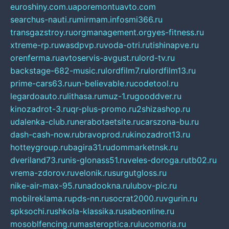
euroshiny.com.ua
poremontuavto.com
searchus-nauti.ru
mirmam.info
smi366.ru
transgazstroy.ru
orgmanagement.org
yes-fitness.ru
xtreme-rp.ru
wasdpvp.ru
voda-otri.ru
tishinapve.ru
orenferma.ru
avtoservis-avgust.ru
lord-tv.ru
backstage-682-music.ru
lordfilm7.ru
lordfilm13.ru
prime-cars63.ru
un-believable.ru
codetool.ru
legardoauto.ru
lithasa.ru
muz-1.ru
gooddver.ru
kinozadrot-3.ru
qr-plus-promo.ru
2shizashop.ru
udalenka-club.ru
nerabotaetsite.ru
carszona-bu.ru
dash-cash-now.ru
bravoprod.ru
kinozadrot13.ru
hotteygroup.ru
bagira31.ru
dommarketnsk.ru
dveriland73.ru
nis-glonass51.ru
veles-doroga.ru
tb02.ru
vrema-zdorov.ru
velonik.ru
surgutgloss.ru
nike-air-max-95.ru
nadookna.ru
lubov-pic.ru
mobilreklama.ru
pds-nn.ru
socrat2000.ru
vgurin.ru
spksochi.ru
shkola-klassika.ru
sabeonline.ru
mosoblfencing.ru
masteroptica.ru
lucomoria.ru