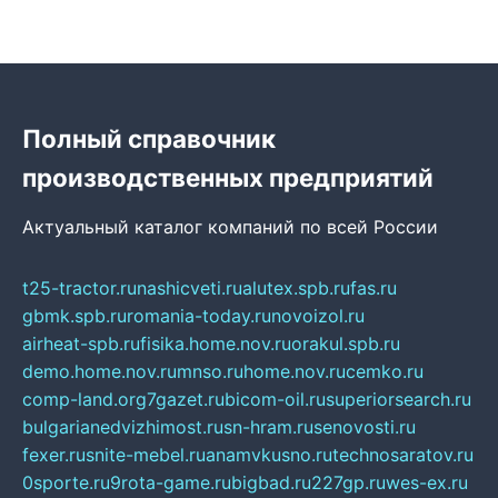
Полный справочник
производственных предприятий
Актуальный каталог компаний по всей России
t25-tractor.ru
nashicveti.ru
alutex.spb.ru
fas.ru
gbmk.spb.ru
romania-today.ru
novoizol.ru
airheat-spb.ru
fisika.home.nov.ru
orakul.spb.ru
demo.home.nov.ru
mnso.ru
home.nov.ru
cemko.ru
comp-land.org
7gazet.ru
bicom-oil.ru
superiorsearch.ru
bulgarianedvizhimost.ru
sn-hram.ru
senovosti.ru
fexer.ru
snite-mebel.ru
anamvkusno.ru
technosaratov.ru
0sporte.ru
9rota-game.ru
bigbad.ru
227gp.ru
wes-ex.ru