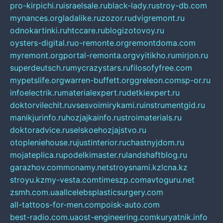
pro-kirpichi.ru
israelsale.ru
black-lady.ru
stroy-db.com
mynances.org
ladalike.ru
zozor.ru
dvigremont.ru
odnokartinki.ru
htccare.ru
blogizotovoy.ru
oysters-digital.ru
o-remonte.org
remontdoma.com
myremont.org
portal-remonta.org
vyitikho.ru
mirjon.ru
superdeutsch.ru
mycrazystars.ru
filosofyfree.com
mypetslife.org
warren-buffett.org
greleon.com
sp-or.ru
infoelectrik.ru
materialexpert.ru
detkiexpert.ru
doktorvilechit.ru
vsesvoimirykami.ru
instrumentgid.ru
manikjurinfo.ru
hozjajkainfo.ru
stroimaterials.ru
doktoradvice.ru
selskoehozjajstvo.ru
otopleniehouse.ru
justinterior.ru
chastnyjdom.ru
mojateplica.ru
podelkimaster.ru
landshaftblog.ru
garazhov.com
monamy.net
stroysnami.kz
lcna.kz
stroyu.kz
my-vesta.com
timeszp.com
avtoguru.net
zsmh.com.ua
allcelebsplasticsurgery.com
all-tattoos-for-men.com
poisk-auto.com
best-radio.com.ua
ost-engineering.com
kuryatnik.info