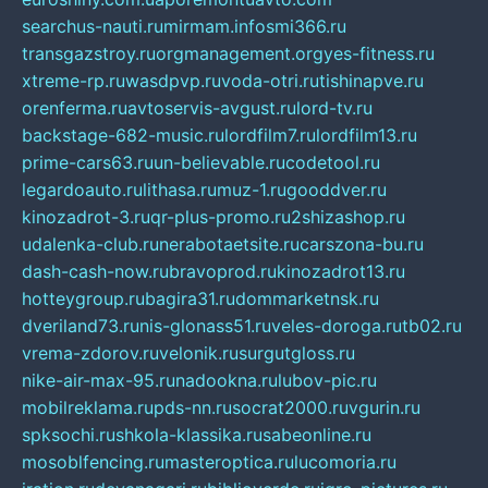
searchus-nauti.ru
mirmam.info
smi366.ru
transgazstroy.ru
orgmanagement.org
yes-fitness.ru
xtreme-rp.ru
wasdpvp.ru
voda-otri.ru
tishinapve.ru
orenferma.ru
avtoservis-avgust.ru
lord-tv.ru
backstage-682-music.ru
lordfilm7.ru
lordfilm13.ru
prime-cars63.ru
un-believable.ru
codetool.ru
legardoauto.ru
lithasa.ru
muz-1.ru
gooddver.ru
kinozadrot-3.ru
qr-plus-promo.ru
2shizashop.ru
udalenka-club.ru
nerabotaetsite.ru
carszona-bu.ru
dash-cash-now.ru
bravoprod.ru
kinozadrot13.ru
hotteygroup.ru
bagira31.ru
dommarketnsk.ru
dveriland73.ru
nis-glonass51.ru
veles-doroga.ru
tb02.ru
vrema-zdorov.ru
velonik.ru
surgutgloss.ru
nike-air-max-95.ru
nadookna.ru
lubov-pic.ru
mobilreklama.ru
pds-nn.ru
socrat2000.ru
vgurin.ru
spksochi.ru
shkola-klassika.ru
sabeonline.ru
mosoblfencing.ru
masteroptica.ru
lucomoria.ru