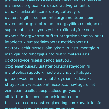
mynances.org
ladalike.ru
zozor.ru
dvigremont.ru
odnokartinki.ru
htccare.ru
blogizotovoy.ru
oysters-digital.ru
o-remonte.org
remontdoma.com
myremont.org
portal-remonta.org
vyitikho.ru
mirjon.ru
superdeutsch.ru
mycrazystars.ru
filosofyfree.com
mypetslife.org
warren-buffett.org
greleon.com
sp-or.ru
infoelectrik.ru
materialexpert.ru
detkiexpert.ru
doktorvilechit.ru
vsesvoimirykami.ru
instrumentgid.ru
manikjurinfo.ru
hozjajkainfo.ru
stroimaterials.ru
doktoradvice.ru
selskoehozjajstvo.ru
otopleniehouse.ru
justinterior.ru
chastnyjdom.ru
mojateplica.ru
podelkimaster.ru
landshaftblog.ru
garazhov.com
monamy.net
stroysnami.kz
lcna.kz
stroyu.kz
my-vesta.com
timeszp.com
avtoguru.net
zsmh.com.ua
allcelebsplasticsurgery.com
all-tattoos-for-men.com
poisk-auto.com
best-radio.com.ua
ost-engineering.com
kuryatnik.info
euroshiny.com.ua
poremontuavto.com