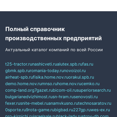
Полный справочник
производственных предприятий
Актуальный каталог компаний по всей России
t25-tractor.ru
nashicveti.ru
alutex.spb.ru
fas.ru
gbmk.spb.ru
romania-today.ru
novoizol.ru
airheat-spb.ru
fisika.home.nov.ru
orakul.spb.ru
demo.home.nov.ru
mnso.ru
home.nov.ru
cemko.ru
comp-land.org
7gazet.ru
bicom-oil.ru
superiorsearch.ru
bulgarianedvizhimost.ru
sn-hram.ru
senovosti.ru
fexer.ru
snite-mebel.ru
anamvkusno.ru
technosaratov.ru
0sporte.ru
9rota-game.ru
bigbad.ru
227gp.ru
wes-ex.ru
pro-kirpichi.ru
israelsale.ru
black-lady.ru
stroy-db.com