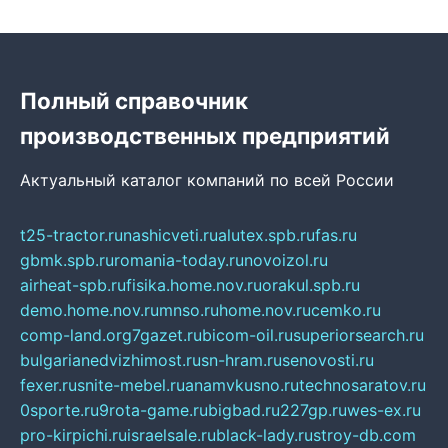
Полный справочник
производственных предприятий
Актуальный каталог компаний по всей России
t25-tractor.ru
nashicveti.ru
alutex.spb.ru
fas.ru
gbmk.spb.ru
romania-today.ru
novoizol.ru
airheat-spb.ru
fisika.home.nov.ru
orakul.spb.ru
demo.home.nov.ru
mnso.ru
home.nov.ru
cemko.ru
comp-land.org
7gazet.ru
bicom-oil.ru
superiorsearch.ru
bulgarianedvizhimost.ru
sn-hram.ru
senovosti.ru
fexer.ru
snite-mebel.ru
anamvkusno.ru
technosaratov.ru
0sporte.ru
9rota-game.ru
bigbad.ru
227gp.ru
wes-ex.ru
pro-kirpichi.ru
israelsale.ru
black-lady.ru
stroy-db.com