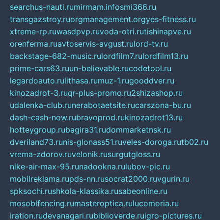
searchus-nauti.ru
mirmam.info
smi366.ru
transgazstroy.ru
orgmanagement.org
yes-fitness.ru
xtreme-rp.ru
wasdpvp.ru
voda-otri.ru
tishinapve.ru
orenferma.ru
avtoservis-avgust.ru
lord-tv.ru
backstage-682-music.ru
lordfilm7.ru
lordfilm13.ru
prime-cars63.ru
un-believable.ru
codetool.ru
legardoauto.ru
lithasa.ru
muz-1.ru
gooddver.ru
kinozadrot-3.ru
qr-plus-promo.ru
2shizashop.ru
udalenka-club.ru
nerabotaetsite.ru
carszona-bu.ru
dash-cash-now.ru
bravoprod.ru
kinozadrot13.ru
hotteygroup.ru
bagira31.ru
dommarketnsk.ru
dveriland73.ru
nis-glonass51.ru
veles-doroga.ru
tb02.ru
vrema-zdorov.ru
velonik.ru
surgutgloss.ru
nike-air-max-95.ru
nadookna.ru
lubov-pic.ru
mobilreklama.ru
pds-nn.ru
socrat2000.ru
vgurin.ru
spksochi.ru
shkola-klassika.ru
sabeonline.ru
mosoblfencing.ru
masteroptica.ru
lucomoria.ru
iration.ru
devanagari.ru
biblioverde.ru
igro-pictures.ru