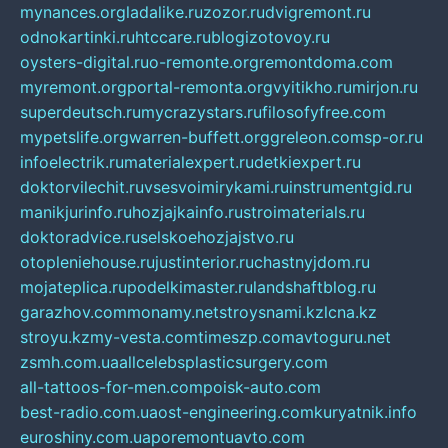
mynances.org
ladalike.ru
zozor.ru
dvigremont.ru
odnokartinki.ru
htccare.ru
blogizotovoy.ru
oysters-digital.ru
o-remonte.org
remontdoma.com
myremont.org
portal-remonta.org
vyitikho.ru
mirjon.ru
superdeutsch.ru
mycrazystars.ru
filosofyfree.com
mypetslife.org
warren-buffett.org
greleon.com
sp-or.ru
infoelectrik.ru
materialexpert.ru
detkiexpert.ru
doktorvilechit.ru
vsesvoimirykami.ru
instrumentgid.ru
manikjurinfo.ru
hozjajkainfo.ru
stroimaterials.ru
doktoradvice.ru
selskoehozjajstvo.ru
otopleniehouse.ru
justinterior.ru
chastnyjdom.ru
mojateplica.ru
podelkimaster.ru
landshaftblog.ru
garazhov.com
monamy.net
stroysnami.kz
lcna.kz
stroyu.kz
my-vesta.com
timeszp.com
avtoguru.net
zsmh.com.ua
allcelebsplasticsurgery.com
all-tattoos-for-men.com
poisk-auto.com
best-radio.com.ua
ost-engineering.com
kuryatnik.info
euroshiny.com.ua
poremontuavto.com