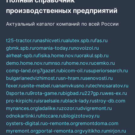
производственных предприятий
Актуальный каталог компаний по всей России
t25-tractor.ru
nashicveti.ru
alutex.spb.ru
fas.ru
gbmk.spb.ru
romania-today.ru
novoizol.ru
airheat-spb.ru
fisika.home.nov.ru
orakul.spb.ru
demo.home.nov.ru
mnso.ru
home.nov.ru
cemko.ru
comp-land.org
7gazet.ru
bicom-oil.ru
superiorsearch.ru
bulgarianedvizhimost.ru
sn-hram.ru
senovosti.ru
fexer.ru
snite-mebel.ru
anamvkusno.ru
technosaratov.ru
0sporte.ru
9rota-game.ru
bigbad.ru
227gp.ru
wes-ex.ru
pro-kirpichi.ru
israelsale.ru
black-lady.ru
stroy-db.com
mynances.org
ladalike.ru
zozor.ru
dvigremont.ru
odnokartinki.ru
htccare.ru
blogizotovoy.ru
oysters-digital.ru
o-remonte.org
remontdoma.com
myremont.org
portal-remonta.org
vyitikho.ru
mirjon.ru