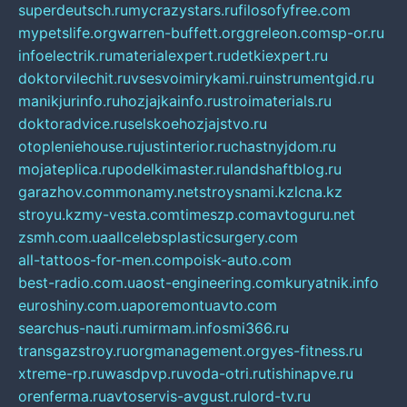
superdeutsch.ru
mycrazystars.ru
filosofyfree.com
mypetslife.org
warren-buffett.org
greleon.com
sp-or.ru
infoelectrik.ru
materialexpert.ru
detkiexpert.ru
doktorvilechit.ru
vsesvoimirykami.ru
instrumentgid.ru
manikjurinfo.ru
hozjajkainfo.ru
stroimaterials.ru
doktoradvice.ru
selskoehozjajstvo.ru
otopleniehouse.ru
justinterior.ru
chastnyjdom.ru
mojateplica.ru
podelkimaster.ru
landshaftblog.ru
garazhov.com
monamy.net
stroysnami.kz
lcna.kz
stroyu.kz
my-vesta.com
timeszp.com
avtoguru.net
zsmh.com.ua
allcelebsplasticsurgery.com
all-tattoos-for-men.com
poisk-auto.com
best-radio.com.ua
ost-engineering.com
kuryatnik.info
euroshiny.com.ua
poremontuavto.com
searchus-nauti.ru
mirmam.info
smi366.ru
transgazstroy.ru
orgmanagement.org
yes-fitness.ru
xtreme-rp.ru
wasdpvp.ru
voda-otri.ru
tishinapve.ru
orenferma.ru
avtoservis-avgust.ru
lord-tv.ru