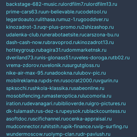
backstage-682-music.ru
lordfilm7.ru
lordfilm13.ru
prime-cars63.ru
un-believable.ru
codetool.ru
legardoauto.ru
lithasa.ru
muz-1.ru
gooddver.ru
kinozadrot-3.ru
qr-plus-promo.ru
2shizashop.ru
udalenka-club.ru
nerabotaetsite.ru
carszona-bu.ru
dash-cash-now.ru
bravoprod.ru
kinozadrot13.ru
hotteygroup.ru
bagira31.ru
dommarketnsk.ru
dveriland73.ru
nis-glonass51.ru
veles-doroga.ru
tb02.ru
vrema-zdorov.ru
velonik.ru
surgutgloss.ru
nike-air-max-95.ru
nadookna.ru
lubov-pic.ru
mobilreklama.ru
pds-nn.ru
socrat2000.ru
vgurin.ru
spksochi.ru
shkola-klassika.ru
sabeonline.ru
mosoblfencing.ru
masteroptica.ru
lucomoria.ru
iration.ru
devanagari.ru
biblioverde.ru
igro-pictures.ru
dk-tulamash.ru
s-dez-s.ru
peysok.ru
blackcountess.ru
asoftdoc.ru
scifichannel.ru
ocenka-appraisal.ru
mudconnector.ru
hitstih.ru
pik-finance.ru
vip-surfing.ru
wundermoscow.ru
olymp-clan.ru
dr-pavlush.ru