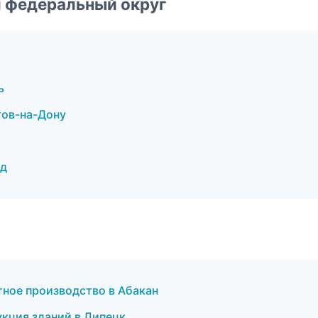
 федеральный округ
ь
тов-на-Дону
ад
тное производство в Абакан
кция зданий в Липецк