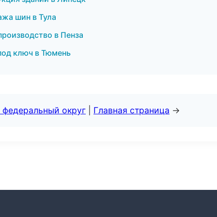
ажа шин в Тула
производство в Пенза
под ключ в Тюмень
 федеральный округ
|
Главная страница
→