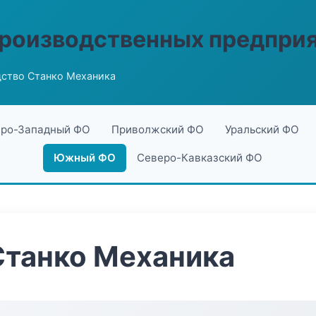
производственных предпри
ство Станко Механика
ро-Западный ФО
Приволжский ФО
Уральский ФО
Южный ФО
Северо-Кавказский ФО
Станко Механика