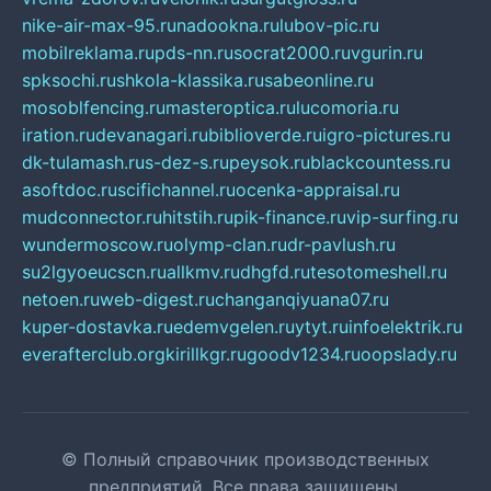
nike-air-max-95.ru
nadookna.ru
lubov-pic.ru
mobilreklama.ru
pds-nn.ru
socrat2000.ru
vgurin.ru
spksochi.ru
shkola-klassika.ru
sabeonline.ru
mosoblfencing.ru
masteroptica.ru
lucomoria.ru
iration.ru
devanagari.ru
biblioverde.ru
igro-pictures.ru
dk-tulamash.ru
s-dez-s.ru
peysok.ru
blackcountess.ru
asoftdoc.ru
scifichannel.ru
ocenka-appraisal.ru
mudconnector.ru
hitstih.ru
pik-finance.ru
vip-surfing.ru
wundermoscow.ru
olymp-clan.ru
dr-pavlush.ru
su2lgyoeucscn.ru
allkmv.ru
dhgfd.ru
tesotomeshell.ru
netoen.ru
web-digest.ru
changanqiyuana07.ru
kuper-dostavka.ru
edemvgelen.ru
ytyt.ru
infoelektrik.ru
everafterclub.org
kirillkgr.ru
goodv1234.ru
oopslady.ru
© Полный справочник производственных
предприятий. Все права защищены.