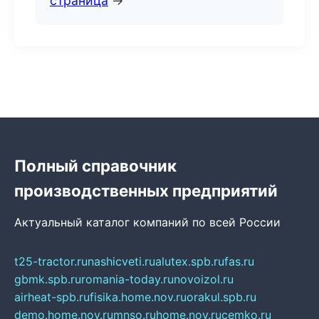
страница
→
Полный справочник
производственных предприятий
Актуальный каталог компаний по всей России
t25-tractor.ru
nashicveti.ru
alutex.spb.ru
fas.ru
gbmk.spb.ru
romania-today.ru
novoizol.ru
airheat-spb.ru
fisika.home.nov.ru
orakul.spb.ru
demo.home.nov.ru
mnso.ru
home.nov.ru
cemko.ru