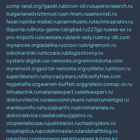
comp-land.org
7gazet.ru
bicom-oil.ru
superiorsearch.ru
bulgarianedvizhimost.ru
sn-hram.ru
senovosti.ru
fexer.ru
snite-mebel.ru
anamvkusno.ru
technosaratov.ru
0sporte.ru
9rota-game.ru
bigbad.ru
227gp.ru
wes-ex.ru
pro-kirpichi.ru
israelsale.ru
black-lady.ru
stroy-db.com
mynances.org
ladalike.ru
zozor.ru
dvigremont.ru
odnokartinki.ru
htccare.ru
blogizotovoy.ru
oysters-digital.ru
o-remonte.org
remontdoma.com
myremont.org
portal-remonta.org
vyitikho.ru
mirjon.ru
superdeutsch.ru
mycrazystars.ru
filosofyfree.com
mypetslife.org
warren-buffett.org
greleon.com
sp-or.ru
infoelectrik.ru
materialexpert.ru
detkiexpert.ru
doktorvilechit.ru
vsesvoimirykami.ru
instrumentgid.ru
manikjurinfo.ru
hozjajkainfo.ru
stroimaterials.ru
doktoradvice.ru
selskoehozjajstvo.ru
otopleniehouse.ru
justinterior.ru
chastnyjdom.ru
mojateplica.ru
podelkimaster.ru
landshaftblog.ru
garazhov.com
monamy.net
stroysnami.kz
lcna.kz