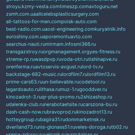
stroyu.kz
my-vesta.com
timeszp.com
avtoguru.net
zsmh.com.ua
allcelebsplasticsurgery.com
all-tattoos-for-men.com
poisk-auto.com
best-radio.com.ua
ost-engineering.com
kuryatnik.info
euroshiny.com.ua
poremontuavto.com
searchus-nauti.ru
mirmam.info
smi366.ru
transgazstroy.ru
orgmanagement.org
yes-fitness.ru
xtreme-rp.ru
wasdpvp.ru
voda-otri.ru
tishinapve.ru
orenferma.ru
avtoservis-avgust.ru
lord-tv.ru
backstage-682-music.ru
lordfilm7.ru
lordfilm13.ru
prime-cars63.ru
un-believable.ru
codetool.ru
legardoauto.ru
lithasa.ru
muz-1.ru
gooddver.ru
kinozadrot-3.ru
qr-plus-promo.ru
2shizashop.ru
udalenka-club.ru
nerabotaetsite.ru
carszona-bu.ru
dash-cash-now.ru
bravoprod.ru
kinozadrot13.ru
hotteygroup.ru
bagira31.ru
dommarketnsk.ru
dveriland73.ru
nis-glonass51.ru
veles-doroga.ru
tb02.ru
vrema-zdorov.ru
velonik.ru
surgutgloss.ru