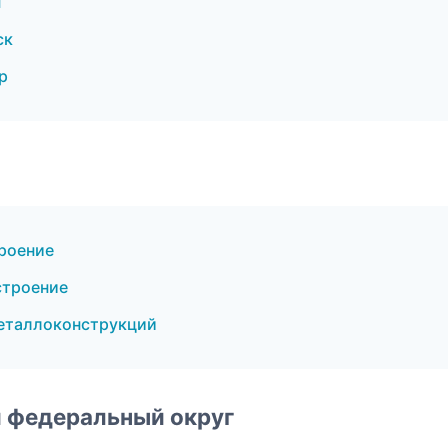
н
ск
р
роение
строение
еталлоконструкций
 федеральный округ