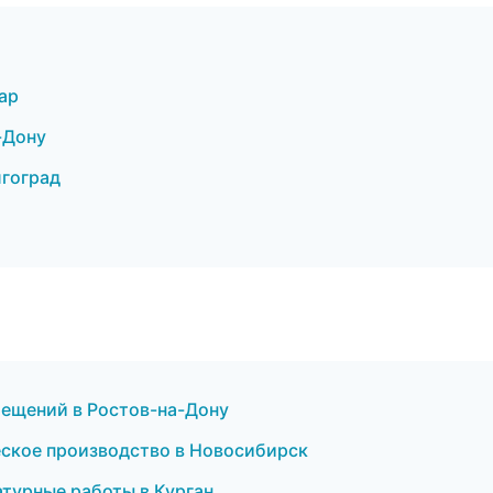
ар
-Дону
лгоград
ещений в Ростов-на-Дону
еское производство в Новосибирск
турные работы в Курган