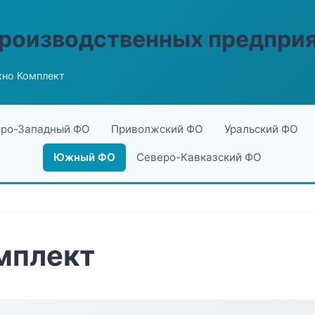
производственных предпри
хно Комплект
ро-Западный ФО
Приволжский ФО
Уральский ФО
Южный ФО
Северо-Кавказский ФО
мплект