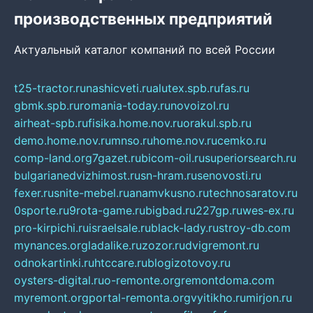
производственных предприятий
Актуальный каталог компаний по всей России
t25-tractor.ru
nashicveti.ru
alutex.spb.ru
fas.ru
gbmk.spb.ru
romania-today.ru
novoizol.ru
airheat-spb.ru
fisika.home.nov.ru
orakul.spb.ru
demo.home.nov.ru
mnso.ru
home.nov.ru
cemko.ru
comp-land.org
7gazet.ru
bicom-oil.ru
superiorsearch.ru
bulgarianedvizhimost.ru
sn-hram.ru
senovosti.ru
fexer.ru
snite-mebel.ru
anamvkusno.ru
technosaratov.ru
0sporte.ru
9rota-game.ru
bigbad.ru
227gp.ru
wes-ex.ru
pro-kirpichi.ru
israelsale.ru
black-lady.ru
stroy-db.com
mynances.org
ladalike.ru
zozor.ru
dvigremont.ru
odnokartinki.ru
htccare.ru
blogizotovoy.ru
oysters-digital.ru
o-remonte.org
remontdoma.com
myremont.org
portal-remonta.org
vyitikho.ru
mirjon.ru