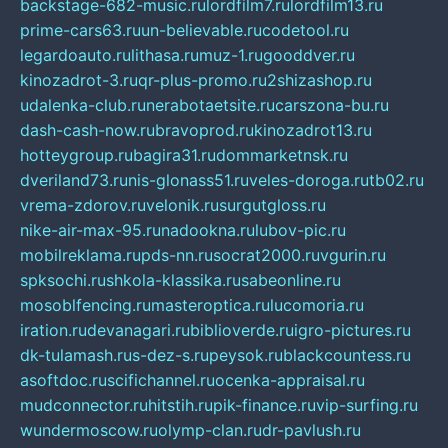
backstage-682-music.ru
lordfilm7.ru
lordfilm13.ru
prime-cars63.ru
un-believable.ru
codetool.ru
legardoauto.ru
lithasa.ru
muz-1.ru
gooddver.ru
kinozadrot-3.ru
qr-plus-promo.ru
2shizashop.ru
udalenka-club.ru
nerabotaetsite.ru
carszona-bu.ru
dash-cash-now.ru
bravoprod.ru
kinozadrot13.ru
hotteygroup.ru
bagira31.ru
dommarketnsk.ru
dveriland73.ru
nis-glonass51.ru
veles-doroga.ru
tb02.ru
vrema-zdorov.ru
velonik.ru
surgutgloss.ru
nike-air-max-95.ru
nadookna.ru
lubov-pic.ru
mobilreklama.ru
pds-nn.ru
socrat2000.ru
vgurin.ru
spksochi.ru
shkola-klassika.ru
sabeonline.ru
mosoblfencing.ru
masteroptica.ru
lucomoria.ru
iration.ru
devanagari.ru
biblioverde.ru
igro-pictures.ru
dk-tulamash.ru
s-dez-s.ru
peysok.ru
blackcountess.ru
asoftdoc.ru
scifichannel.ru
ocenka-appraisal.ru
mudconnector.ru
hitstih.ru
pik-finance.ru
vip-surfing.ru
wundermoscow.ru
olymp-clan.ru
dr-pavlush.ru