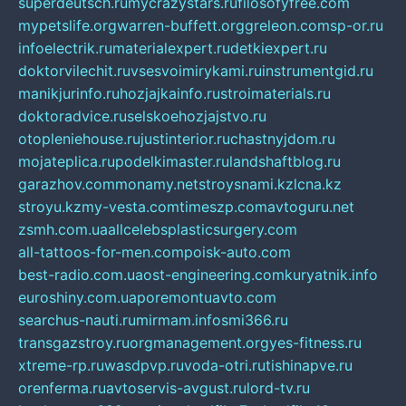
superdeutsch.ru
mycrazystars.ru
filosofyfree.com
mypetslife.org
warren-buffett.org
greleon.com
sp-or.ru
infoelectrik.ru
materialexpert.ru
detkiexpert.ru
doktorvilechit.ru
vsesvoimirykami.ru
instrumentgid.ru
manikjurinfo.ru
hozjajkainfo.ru
stroimaterials.ru
doktoradvice.ru
selskoehozjajstvo.ru
otopleniehouse.ru
justinterior.ru
chastnyjdom.ru
mojateplica.ru
podelkimaster.ru
landshaftblog.ru
garazhov.com
monamy.net
stroysnami.kz
lcna.kz
stroyu.kz
my-vesta.com
timeszp.com
avtoguru.net
zsmh.com.ua
allcelebsplasticsurgery.com
all-tattoos-for-men.com
poisk-auto.com
best-radio.com.ua
ost-engineering.com
kuryatnik.info
euroshiny.com.ua
poremontuavto.com
searchus-nauti.ru
mirmam.info
smi366.ru
transgazstroy.ru
orgmanagement.org
yes-fitness.ru
xtreme-rp.ru
wasdpvp.ru
voda-otri.ru
tishinapve.ru
orenferma.ru
avtoservis-avgust.ru
lord-tv.ru