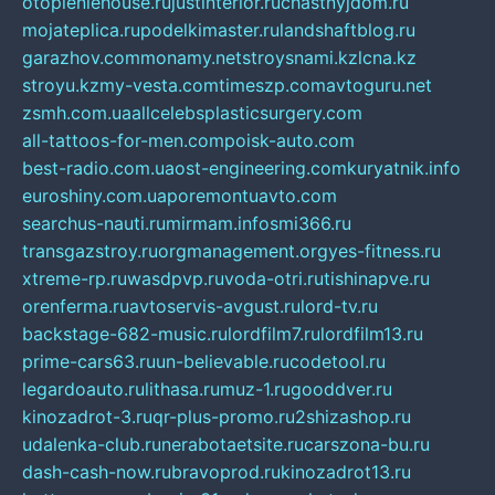
otopleniehouse.ru
justinterior.ru
chastnyjdom.ru
mojateplica.ru
podelkimaster.ru
landshaftblog.ru
garazhov.com
monamy.net
stroysnami.kz
lcna.kz
stroyu.kz
my-vesta.com
timeszp.com
avtoguru.net
zsmh.com.ua
allcelebsplasticsurgery.com
all-tattoos-for-men.com
poisk-auto.com
best-radio.com.ua
ost-engineering.com
kuryatnik.info
euroshiny.com.ua
poremontuavto.com
searchus-nauti.ru
mirmam.info
smi366.ru
transgazstroy.ru
orgmanagement.org
yes-fitness.ru
xtreme-rp.ru
wasdpvp.ru
voda-otri.ru
tishinapve.ru
orenferma.ru
avtoservis-avgust.ru
lord-tv.ru
backstage-682-music.ru
lordfilm7.ru
lordfilm13.ru
prime-cars63.ru
un-believable.ru
codetool.ru
legardoauto.ru
lithasa.ru
muz-1.ru
gooddver.ru
kinozadrot-3.ru
qr-plus-promo.ru
2shizashop.ru
udalenka-club.ru
nerabotaetsite.ru
carszona-bu.ru
dash-cash-now.ru
bravoprod.ru
kinozadrot13.ru