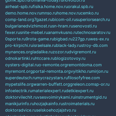
gbmk.spb.ru
romania-today.ru
novoizol.ru
airheat-spb.ru
fisika.home.nov.ru
orakul.spb.ru
demo.home.nov.ru
mnso.ru
home.nov.ru
cemko.ru
comp-land.org
7gazet.ru
bicom-oil.ru
superiorsearch.ru
bulgarianedvizhimost.ru
sn-hram.ru
senovosti.ru
fexer.ru
snite-mebel.ru
anamvkusno.ru
technosaratov.ru
0sporte.ru
9rota-game.ru
bigbad.ru
227gp.ru
wes-ex.ru
pro-kirpichi.ru
israelsale.ru
black-lady.ru
stroy-db.com
mynances.org
ladalike.ru
zozor.ru
dvigremont.ru
odnokartinki.ru
htccare.ru
blogizotovoy.ru
oysters-digital.ru
o-remonte.org
remontdoma.com
myremont.org
portal-remonta.org
vyitikho.ru
mirjon.ru
superdeutsch.ru
mycrazystars.ru
filosofyfree.com
mypetslife.org
warren-buffett.org
greleon.com
sp-or.ru
infoelectrik.ru
materialexpert.ru
detkiexpert.ru
doktorvilechit.ru
vsesvoimirykami.ru
instrumentgid.ru
manikjurinfo.ru
hozjajkainfo.ru
stroimaterials.ru
doktoradvice.ru
selskoehozjajstvo.ru