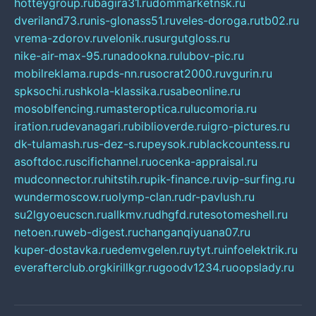
hotteygroup.ru
bagira31.ru
dommarketnsk.ru
dveriland73.ru
nis-glonass51.ru
veles-doroga.ru
tb02.ru
vrema-zdorov.ru
velonik.ru
surgutgloss.ru
nike-air-max-95.ru
nadookna.ru
lubov-pic.ru
mobilreklama.ru
pds-nn.ru
socrat2000.ru
vgurin.ru
spksochi.ru
shkola-klassika.ru
sabeonline.ru
mosoblfencing.ru
masteroptica.ru
lucomoria.ru
iration.ru
devanagari.ru
biblioverde.ru
igro-pictures.ru
dk-tulamash.ru
s-dez-s.ru
peysok.ru
blackcountess.ru
asoftdoc.ru
scifichannel.ru
ocenka-appraisal.ru
mudconnector.ru
hitstih.ru
pik-finance.ru
vip-surfing.ru
wundermoscow.ru
olymp-clan.ru
dr-pavlush.ru
su2lgyoeucscn.ru
allkmv.ru
dhgfd.ru
tesotomeshell.ru
netoen.ru
web-digest.ru
changanqiyuana07.ru
kuper-dostavka.ru
edemvgelen.ru
ytyt.ru
infoelektrik.ru
everafterclub.org
kirillkgr.ru
goodv1234.ru
oopslady.ru