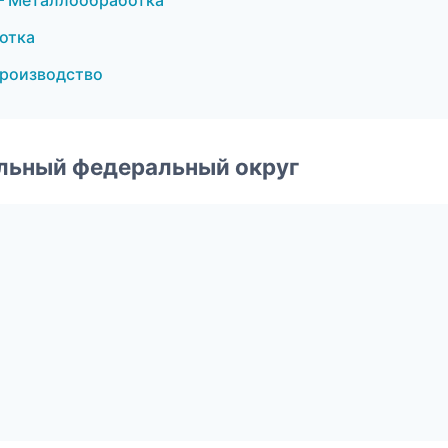
— Металлообработка
отка
производство
альный федеральный округ