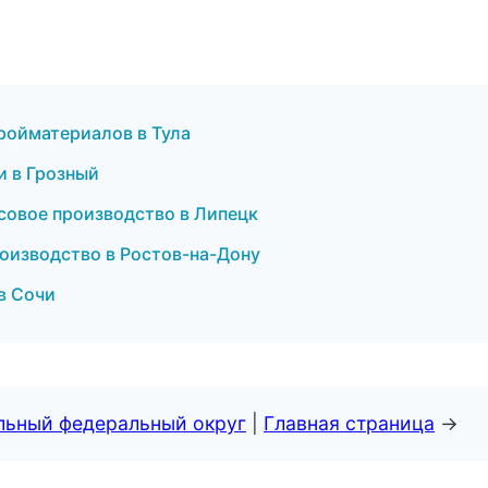
ройматериалов в Тула
и в Грозный
совое производство в Липецк
оизводство в Ростов-на-Дону
в Сочи
альный федеральный округ
|
Главная страница
→