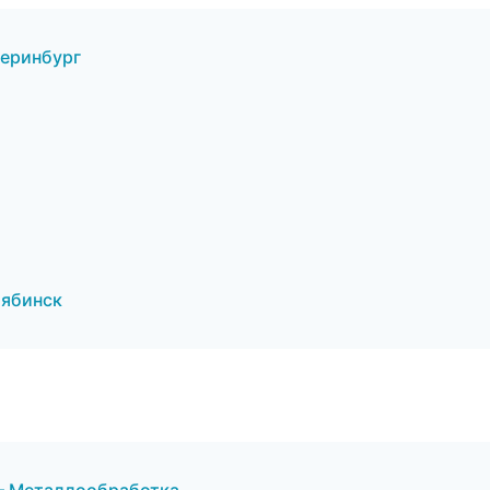
теринбург
лябинск