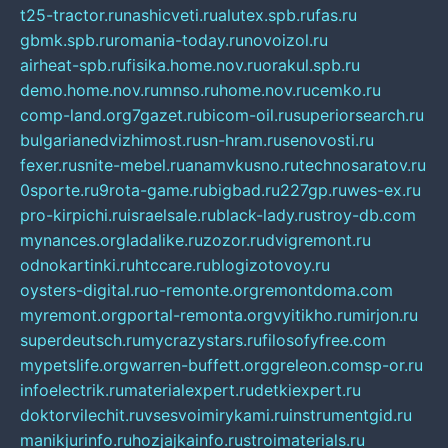
t25-tractor.ru
nashicveti.ru
alutex.spb.ru
fas.ru
gbmk.spb.ru
romania-today.ru
novoizol.ru
airheat-spb.ru
fisika.home.nov.ru
orakul.spb.ru
demo.home.nov.ru
mnso.ru
home.nov.ru
cemko.ru
comp-land.org
7gazet.ru
bicom-oil.ru
superiorsearch.ru
bulgarianedvizhimost.ru
sn-hram.ru
senovosti.ru
fexer.ru
snite-mebel.ru
anamvkusno.ru
technosaratov.ru
0sporte.ru
9rota-game.ru
bigbad.ru
227gp.ru
wes-ex.ru
pro-kirpichi.ru
israelsale.ru
black-lady.ru
stroy-db.com
mynances.org
ladalike.ru
zozor.ru
dvigremont.ru
odnokartinki.ru
htccare.ru
blogizotovoy.ru
oysters-digital.ru
o-remonte.org
remontdoma.com
myremont.org
portal-remonta.org
vyitikho.ru
mirjon.ru
superdeutsch.ru
mycrazystars.ru
filosofyfree.com
mypetslife.org
warren-buffett.org
greleon.com
sp-or.ru
infoelectrik.ru
materialexpert.ru
detkiexpert.ru
doktorvilechit.ru
vsesvoimirykami.ru
instrumentgid.ru
manikjurinfo.ru
hozjajkainfo.ru
stroimaterials.ru