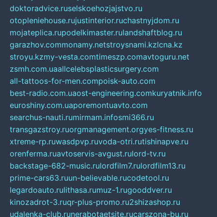
doktoradvice.ru
selskoehozjajstvo.ru
otopleniehouse.ru
justinterior.ru
chastnyjdom.ru
mojateplica.ru
podelkimaster.ru
landshaftblog.ru
garazhov.com
monamy.net
stroysnami.kz
lcna.kz
stroyu.kz
my-vesta.com
timeszp.com
avtoguru.net
zsmh.com.ua
allcelebsplasticsurgery.com
all-tattoos-for-men.com
poisk-auto.com
best-radio.com.ua
ost-engineering.com
kuryatnik.info
euroshiny.com.ua
poremontuavto.com
searchus-nauti.ru
mirmam.info
smi366.ru
transgazstroy.ru
orgmanagement.org
yes-fitness.ru
xtreme-rp.ru
wasdpvp.ru
voda-otri.ru
tishinapve.ru
orenferma.ru
avtoservis-avgust.ru
lord-tv.ru
backstage-682-music.ru
lordfilm7.ru
lordfilm13.ru
prime-cars63.ru
un-believable.ru
codetool.ru
legardoauto.ru
lithasa.ru
muz-1.ru
gooddver.ru
kinozadrot-3.ru
qr-plus-promo.ru
2shizashop.ru
udalenka-club.ru
nerabotaetsite.ru
carszona-bu.ru