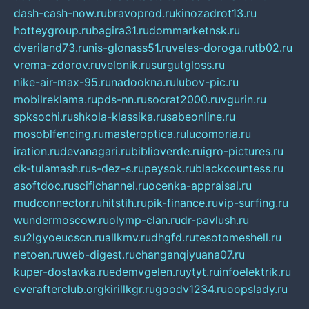
dash-cash-now.ru
bravoprod.ru
kinozadrot13.ru
hotteygroup.ru
bagira31.ru
dommarketnsk.ru
dveriland73.ru
nis-glonass51.ru
veles-doroga.ru
tb02.ru
vrema-zdorov.ru
velonik.ru
surgutgloss.ru
nike-air-max-95.ru
nadookna.ru
lubov-pic.ru
mobilreklama.ru
pds-nn.ru
socrat2000.ru
vgurin.ru
spksochi.ru
shkola-klassika.ru
sabeonline.ru
mosoblfencing.ru
masteroptica.ru
lucomoria.ru
iration.ru
devanagari.ru
biblioverde.ru
igro-pictures.ru
dk-tulamash.ru
s-dez-s.ru
peysok.ru
blackcountess.ru
asoftdoc.ru
scifichannel.ru
ocenka-appraisal.ru
mudconnector.ru
hitstih.ru
pik-finance.ru
vip-surfing.ru
wundermoscow.ru
olymp-clan.ru
dr-pavlush.ru
su2lgyoeucscn.ru
allkmv.ru
dhgfd.ru
tesotomeshell.ru
netoen.ru
web-digest.ru
changanqiyuana07.ru
kuper-dostavka.ru
edemvgelen.ru
ytyt.ru
infoelektrik.ru
everafterclub.org
kirillkgr.ru
goodv1234.ru
oopslady.ru