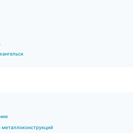
д
хангельск
ние
о металлоконструкций