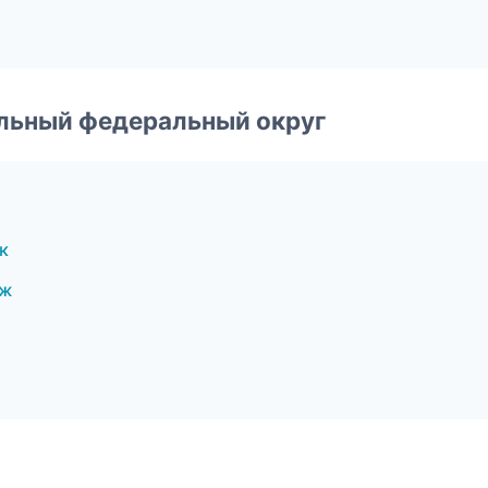
альный федеральный округ
к
еж