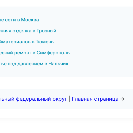
е сети в Москва
нняя отделка в Грозный
йматериалов в Тюмень
еский ремонт в Симферополь
тьё под давлением в Нальчик
альный федеральный округ
|
Главная страница
→