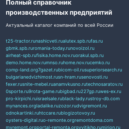
Полный справочник
производственных предприятий
Актуальный каталог компаний по всей России
t25-tractor.ru
nashicveti.ru
alutex.spb.ru
fas.ru
gbmk.spb.ru
romania-today.ru
novoizol.ru
airheat-spb.ru
fisika.home.nov.ru
orakul.spb.ru
demo.home.nov.ru
mnso.ru
home.nov.ru
cemko.ru
comp-land.org
7gazet.ru
bicom-oil.ru
superiorsearch.ru
bulgarianedvizhimost.ru
sn-hram.ru
senovosti.ru
fexer.ru
snite-mebel.ru
anamvkusno.ru
technosaratov.ru
0sporte.ru
9rota-game.ru
bigbad.ru
227gp.ru
wes-ex.ru
pro-kirpichi.ru
israelsale.ru
black-lady.ru
stroy-db.com
mynances.org
ladalike.ru
zozor.ru
dvigremont.ru
odnokartinki.ru
htccare.ru
blogizotovoy.ru
oysters-digital.ru
o-remonte.org
remontdoma.com
myremont.org
portal-remonta.org
vyitikho.ru
mirjon.ru