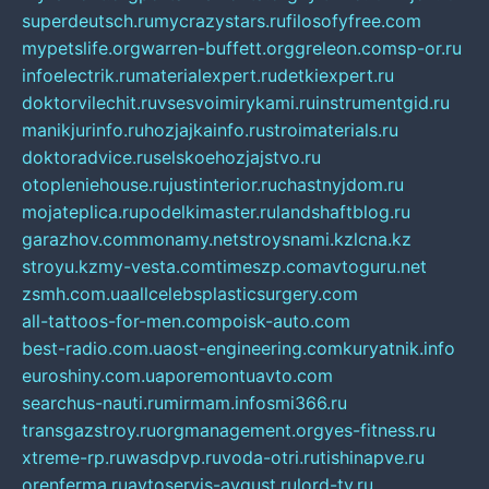
superdeutsch.ru
mycrazystars.ru
filosofyfree.com
mypetslife.org
warren-buffett.org
greleon.com
sp-or.ru
infoelectrik.ru
materialexpert.ru
detkiexpert.ru
doktorvilechit.ru
vsesvoimirykami.ru
instrumentgid.ru
manikjurinfo.ru
hozjajkainfo.ru
stroimaterials.ru
doktoradvice.ru
selskoehozjajstvo.ru
otopleniehouse.ru
justinterior.ru
chastnyjdom.ru
mojateplica.ru
podelkimaster.ru
landshaftblog.ru
garazhov.com
monamy.net
stroysnami.kz
lcna.kz
stroyu.kz
my-vesta.com
timeszp.com
avtoguru.net
zsmh.com.ua
allcelebsplasticsurgery.com
all-tattoos-for-men.com
poisk-auto.com
best-radio.com.ua
ost-engineering.com
kuryatnik.info
euroshiny.com.ua
poremontuavto.com
searchus-nauti.ru
mirmam.info
smi366.ru
transgazstroy.ru
orgmanagement.org
yes-fitness.ru
xtreme-rp.ru
wasdpvp.ru
voda-otri.ru
tishinapve.ru
orenferma.ru
avtoservis-avgust.ru
lord-tv.ru