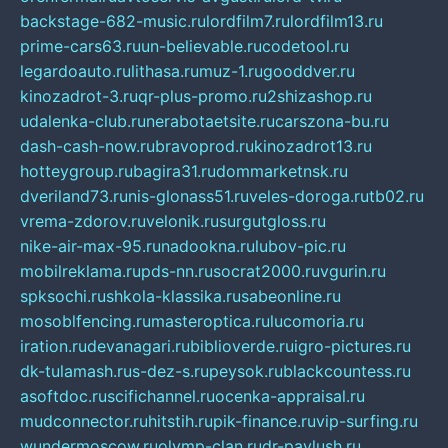
backstage-682-music.ru
lordfilm7.ru
lordfilm13.ru
prime-cars63.ru
un-believable.ru
codetool.ru
legardoauto.ru
lithasa.ru
muz-1.ru
gooddver.ru
kinozadrot-3.ru
qr-plus-promo.ru
2shizashop.ru
udalenka-club.ru
nerabotaetsite.ru
carszona-bu.ru
dash-cash-now.ru
bravoprod.ru
kinozadrot13.ru
hotteygroup.ru
bagira31.ru
dommarketnsk.ru
dveriland73.ru
nis-glonass51.ru
veles-doroga.ru
tb02.ru
vrema-zdorov.ru
velonik.ru
surgutgloss.ru
nike-air-max-95.ru
nadookna.ru
lubov-pic.ru
mobilreklama.ru
pds-nn.ru
socrat2000.ru
vgurin.ru
spksochi.ru
shkola-klassika.ru
sabeonline.ru
mosoblfencing.ru
masteroptica.ru
lucomoria.ru
iration.ru
devanagari.ru
biblioverde.ru
igro-pictures.ru
dk-tulamash.ru
s-dez-s.ru
peysok.ru
blackcountess.ru
asoftdoc.ru
scifichannel.ru
ocenka-appraisal.ru
mudconnector.ru
hitstih.ru
pik-finance.ru
vip-surfing.ru
wundermoscow.ru
olymp-clan.ru
dr-pavlush.ru