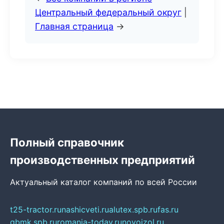
Центральный федеральный округ
|
Главная страница
→
Полный справочник
производственных предприятий
Актуальный каталог компаний по всей России
t25-tractor.ru
nashicveti.ru
alutex.spb.ru
fas.ru
gbmk.spb.ru
romania-today.ru
novoizol.ru