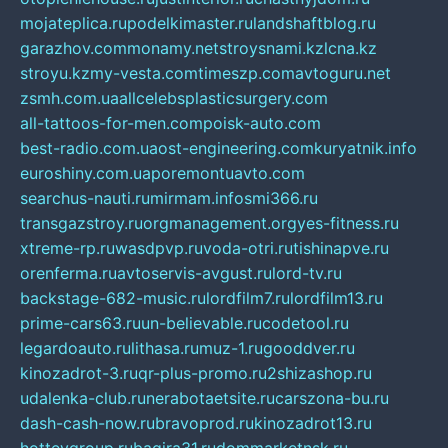
mojateplica.ru
podelkimaster.ru
landshaftblog.ru
garazhov.com
monamy.net
stroysnami.kz
lcna.kz
stroyu.kz
my-vesta.com
timeszp.com
avtoguru.net
zsmh.com.ua
allcelebsplasticsurgery.com
all-tattoos-for-men.com
poisk-auto.com
best-radio.com.ua
ost-engineering.com
kuryatnik.info
euroshiny.com.ua
poremontuavto.com
searchus-nauti.ru
mirmam.info
smi366.ru
transgazstroy.ru
orgmanagement.org
yes-fitness.ru
xtreme-rp.ru
wasdpvp.ru
voda-otri.ru
tishinapve.ru
orenferma.ru
avtoservis-avgust.ru
lord-tv.ru
backstage-682-music.ru
lordfilm7.ru
lordfilm13.ru
prime-cars63.ru
un-believable.ru
codetool.ru
legardoauto.ru
lithasa.ru
muz-1.ru
gooddver.ru
kinozadrot-3.ru
qr-plus-promo.ru
2shizashop.ru
udalenka-club.ru
nerabotaetsite.ru
carszona-bu.ru
dash-cash-now.ru
bravoprod.ru
kinozadrot13.ru