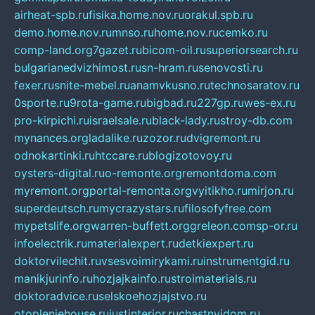
airheat-spb.ru
fisika.home.nov.ru
orakul.spb.ru
demo.home.nov.ru
mnso.ru
home.nov.ru
cemko.ru
comp-land.org
7gazet.ru
bicom-oil.ru
superiorsearch.ru
bulgarianedvizhimost.ru
sn-hram.ru
senovosti.ru
fexer.ru
snite-mebel.ru
anamvkusno.ru
technosaratov.ru
0sporte.ru
9rota-game.ru
bigbad.ru
227gp.ru
wes-ex.ru
pro-kirpichi.ru
israelsale.ru
black-lady.ru
stroy-db.com
mynances.org
ladalike.ru
zozor.ru
dvigremont.ru
odnokartinki.ru
htccare.ru
blogizotovoy.ru
oysters-digital.ru
o-remonte.org
remontdoma.com
myremont.org
portal-remonta.org
vyitikho.ru
mirjon.ru
superdeutsch.ru
mycrazystars.ru
filosofyfree.com
mypetslife.org
warren-buffett.org
greleon.com
sp-or.ru
infoelectrik.ru
materialexpert.ru
detkiexpert.ru
doktorvilechit.ru
vsesvoimirykami.ru
instrumentgid.ru
manikjurinfo.ru
hozjajkainfo.ru
stroimaterials.ru
doktoradvice.ru
selskoehozjajstvo.ru
otopleniehouse.ru
justinterior.ru
chastnyjdom.ru