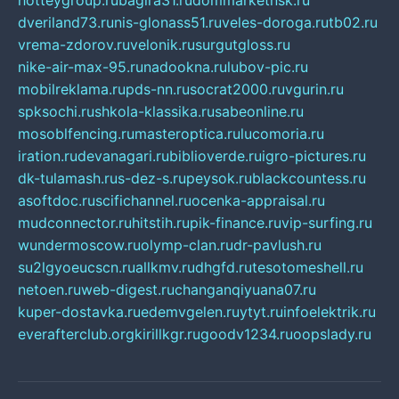
hotteygroup.ru
bagira31.ru
dommarketnsk.ru
dveriland73.ru
nis-glonass51.ru
veles-doroga.ru
tb02.ru
vrema-zdorov.ru
velonik.ru
surgutgloss.ru
nike-air-max-95.ru
nadookna.ru
lubov-pic.ru
mobilreklama.ru
pds-nn.ru
socrat2000.ru
vgurin.ru
spksochi.ru
shkola-klassika.ru
sabeonline.ru
mosoblfencing.ru
masteroptica.ru
lucomoria.ru
iration.ru
devanagari.ru
biblioverde.ru
igro-pictures.ru
dk-tulamash.ru
s-dez-s.ru
peysok.ru
blackcountess.ru
asoftdoc.ru
scifichannel.ru
ocenka-appraisal.ru
mudconnector.ru
hitstih.ru
pik-finance.ru
vip-surfing.ru
wundermoscow.ru
olymp-clan.ru
dr-pavlush.ru
su2lgyoeucscn.ru
allkmv.ru
dhgfd.ru
tesotomeshell.ru
netoen.ru
web-digest.ru
changanqiyuana07.ru
kuper-dostavka.ru
edemvgelen.ru
ytyt.ru
infoelektrik.ru
everafterclub.org
kirillkgr.ru
goodv1234.ru
oopslady.ru