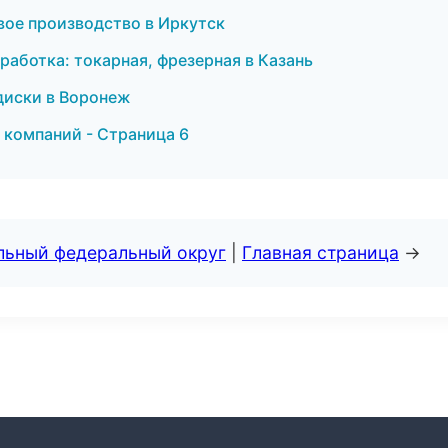
ое производство в Иркутск
аботка: токарная, фрезерная в Казань
 диски в Воронеж
 компаний - Страница 6
альный федеральный округ
|
Главная страница
→