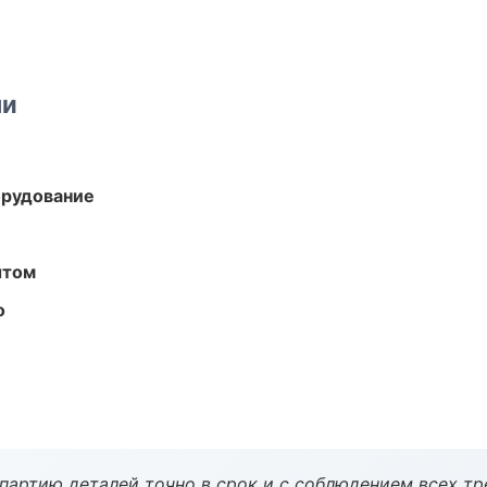
ми
орудование
ытом
о
партию деталей точно в срок и с соблюдением всех тр