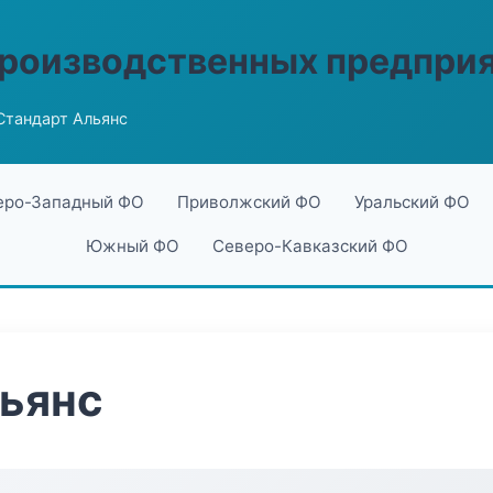
производственных предпри
Стандарт Альянс
еро-Западный ФО
Приволжский ФО
Уральский ФО
Южный ФО
Северо-Кавказский ФО
льянс