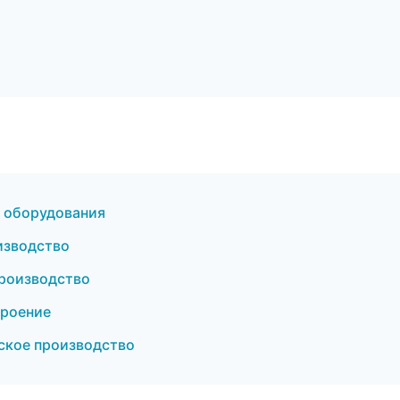
 оборудования
изводство
производство
роение
ское производство