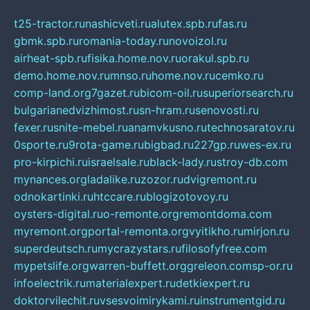
t25-tractor.ru
nashicveti.ru
alutex.spb.ru
fas.ru
gbmk.spb.ru
romania-today.ru
novoizol.ru
airheat-spb.ru
fisika.home.nov.ru
orakul.spb.ru
demo.home.nov.ru
mnso.ru
home.nov.ru
cemko.ru
comp-land.org
7gazet.ru
bicom-oil.ru
superiorsearch.ru
bulgarianedvizhimost.ru
sn-hram.ru
senovosti.ru
fexer.ru
snite-mebel.ru
anamvkusno.ru
technosaratov.ru
0sporte.ru
9rota-game.ru
bigbad.ru
227gp.ru
wes-ex.ru
pro-kirpichi.ru
israelsale.ru
black-lady.ru
stroy-db.com
mynances.org
ladalike.ru
zozor.ru
dvigremont.ru
odnokartinki.ru
htccare.ru
blogizotovoy.ru
oysters-digital.ru
o-remonte.org
remontdoma.com
myremont.org
portal-remonta.org
vyitikho.ru
mirjon.ru
superdeutsch.ru
mycrazystars.ru
filosofyfree.com
mypetslife.org
warren-buffett.org
greleon.com
sp-or.ru
infoelectrik.ru
materialexpert.ru
detkiexpert.ru
doktorvilechit.ru
vsesvoimirykami.ru
instrumentgid.ru