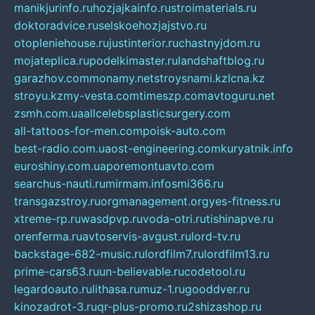
manikjurinfo.ru
hozjajkainfo.ru
stroimaterials.ru
doktoradvice.ru
selskoehozjajstvo.ru
otopleniehouse.ru
justinterior.ru
chastnyjdom.ru
mojateplica.ru
podelkimaster.ru
landshaftblog.ru
garazhov.com
monamy.net
stroysnami.kz
lcna.kz
stroyu.kz
my-vesta.com
timeszp.com
avtoguru.net
zsmh.com.ua
allcelebsplasticsurgery.com
all-tattoos-for-men.com
poisk-auto.com
best-radio.com.ua
ost-engineering.com
kuryatnik.info
euroshiny.com.ua
poremontuavto.com
searchus-nauti.ru
mirmam.info
smi366.ru
transgazstroy.ru
orgmanagement.org
yes-fitness.ru
xtreme-rp.ru
wasdpvp.ru
voda-otri.ru
tishinapve.ru
orenferma.ru
avtoservis-avgust.ru
lord-tv.ru
backstage-682-music.ru
lordfilm7.ru
lordfilm13.ru
prime-cars63.ru
un-believable.ru
codetool.ru
legardoauto.ru
lithasa.ru
muz-1.ru
gooddver.ru
kinozadrot-3.ru
qr-plus-promo.ru
2shizashop.ru