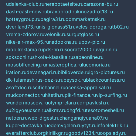
udalenka-club.ru
nerabotaetsite.ru
carszona-bu.ru
dash-cash-now.ru
bravoprod.ru
kinozadrot13.ru
hotteygroup.ru
bagira31.ru
dommarketnsk.ru
dveriland73.ru
nis-glonass51.ru
veles-doroga.ru
tb02.ru
vrema-zdorov.ru
velonik.ru
surgutgloss.ru
nike-air-max-95.ru
nadookna.ru
lubov-pic.ru
mobilreklama.ru
pds-nn.ru
socrat2000.ru
vgurin.ru
spksochi.ru
shkola-klassika.ru
sabeonline.ru
mosoblfencing.ru
masteroptica.ru
lucomoria.ru
iration.ru
devanagari.ru
biblioverde.ru
igro-pictures.ru
dk-tulamash.ru
s-dez-s.ru
peysok.ru
blackcountess.ru
asoftdoc.ru
scifichannel.ru
ocenka-appraisal.ru
mudconnector.ru
hitstih.ru
pik-finance.ru
vip-surfing.ru
wundermoscow.ru
olymp-clan.ru
dr-pavlush.ru
su2lgyoeucscn.ru
allkmv.ru
dhgfd.ru
tesotomeshell.ru
netoen.ru
web-digest.ru
changanqiyuana07.ru
kuper-dostavka.ru
edemvgelen.ru
ytyt.ru
infoelektrik.ru
everafterclub.org
kirillkgr.ru
goodv1234.ru
oopslady.ru