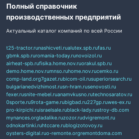
Полный справочник
производственных предприятий
Актуальный каталог компаний по всей России
t25-tractor.ru
nashicveti.ru
alutex.spb.ru
fas.ru
gbmk.spb.ru
romania-today.ru
novoizol.ru
airheat-spb.ru
fisika.home.nov.ru
orakul.spb.ru
demo.home.nov.ru
mnso.ru
home.nov.ru
cemko.ru
comp-land.org
7gazet.ru
bicom-oil.ru
superiorsearch.ru
bulgarianedvizhimost.ru
sn-hram.ru
senovosti.ru
fexer.ru
snite-mebel.ru
anamvkusno.ru
technosaratov.ru
0sporte.ru
9rota-game.ru
bigbad.ru
227gp.ru
wes-ex.ru
pro-kirpichi.ru
israelsale.ru
black-lady.ru
stroy-db.com
mynances.org
ladalike.ru
zozor.ru
dvigremont.ru
odnokartinki.ru
htccare.ru
blogizotovoy.ru
oysters-digital.ru
o-remonte.org
remontdoma.com