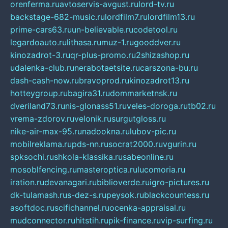
orenferma.ru
avtoservis-avgust.ru
lord-tv.ru
backstage-682-music.ru
lordfilm7.ru
lordfilm13.ru
prime-cars63.ru
un-believable.ru
codetool.ru
legardoauto.ru
lithasa.ru
muz-1.ru
gooddver.ru
kinozadrot-3.ru
qr-plus-promo.ru
2shizashop.ru
udalenka-club.ru
nerabotaetsite.ru
carszona-bu.ru
dash-cash-now.ru
bravoprod.ru
kinozadrot13.ru
hotteygroup.ru
bagira31.ru
dommarketnsk.ru
dveriland73.ru
nis-glonass51.ru
veles-doroga.ru
tb02.ru
vrema-zdorov.ru
velonik.ru
surgutgloss.ru
nike-air-max-95.ru
nadookna.ru
lubov-pic.ru
mobilreklama.ru
pds-nn.ru
socrat2000.ru
vgurin.ru
spksochi.ru
shkola-klassika.ru
sabeonline.ru
mosoblfencing.ru
masteroptica.ru
lucomoria.ru
iration.ru
devanagari.ru
biblioverde.ru
igro-pictures.ru
dk-tulamash.ru
s-dez-s.ru
peysok.ru
blackcountess.ru
asoftdoc.ru
scifichannel.ru
ocenka-appraisal.ru
mudconnector.ru
hitstih.ru
pik-finance.ru
vip-surfing.ru