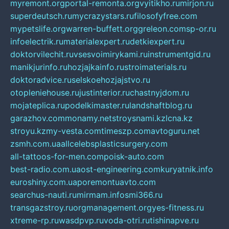
myremont.org
portal-remonta.org
vyitikho.ru
mirjon.ru
superdeutsch.ru
mycrazystars.ru
filosofyfree.com
mypetslife.org
warren-buffett.org
greleon.com
sp-or.ru
infoelectrik.ru
materialexpert.ru
detkiexpert.ru
doktorvilechit.ru
vsesvoimirykami.ru
instrumentgid.ru
manikjurinfo.ru
hozjajkainfo.ru
stroimaterials.ru
doktoradvice.ru
selskoehozjajstvo.ru
otopleniehouse.ru
justinterior.ru
chastnyjdom.ru
mojateplica.ru
podelkimaster.ru
landshaftblog.ru
garazhov.com
monamy.net
stroysnami.kz
lcna.kz
stroyu.kz
my-vesta.com
timeszp.com
avtoguru.net
zsmh.com.ua
allcelebsplasticsurgery.com
all-tattoos-for-men.com
poisk-auto.com
best-radio.com.ua
ost-engineering.com
kuryatnik.info
euroshiny.com.ua
poremontuavto.com
searchus-nauti.ru
mirmam.info
smi366.ru
transgazstroy.ru
orgmanagement.org
yes-fitness.ru
xtreme-rp.ru
wasdpvp.ru
voda-otri.ru
tishinapve.ru