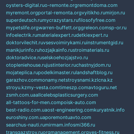
oysters-digital.ru
o-remonte.org
remontdoma.com
myremont.org
portal-remonta.org
vyitikho.ru
mirjon.ru
superdeutsch.ru
mycrazystars.ru
filosofyfree.com
mypetslife.org
warren-buffett.org
greleon.com
sp-or.ru
infoelectrik.ru
materialexpert.ru
detkiexpert.ru
doktorvilechit.ru
vsesvoimirykami.ru
instrumentgid.ru
manikjurinfo.ru
hozjajkainfo.ru
stroimaterials.ru
doktoradvice.ru
selskoehozjajstvo.ru
otopleniehouse.ru
justinterior.ru
chastnyjdom.ru
mojateplica.ru
podelkimaster.ru
landshaftblog.ru
garazhov.com
monamy.net
stroysnami.kz
lcna.kz
stroyu.kz
my-vesta.com
timeszp.com
avtoguru.net
zsmh.com.ua
allcelebsplasticsurgery.com
all-tattoos-for-men.com
poisk-auto.com
best-radio.com.ua
ost-engineering.com
kuryatnik.info
euroshiny.com.ua
poremontuavto.com
searchus-nauti.ru
mirmam.info
smi366.ru
transgazstroy.ru
orgmanagement.org
yes-fitness.ru