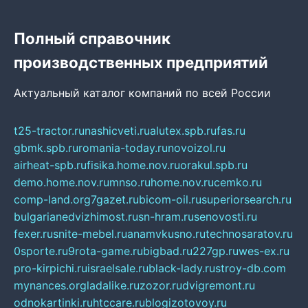
Полный справочник
производственных предприятий
Актуальный каталог компаний по всей России
t25-tractor.ru
nashicveti.ru
alutex.spb.ru
fas.ru
gbmk.spb.ru
romania-today.ru
novoizol.ru
airheat-spb.ru
fisika.home.nov.ru
orakul.spb.ru
demo.home.nov.ru
mnso.ru
home.nov.ru
cemko.ru
comp-land.org
7gazet.ru
bicom-oil.ru
superiorsearch.ru
bulgarianedvizhimost.ru
sn-hram.ru
senovosti.ru
fexer.ru
snite-mebel.ru
anamvkusno.ru
technosaratov.ru
0sporte.ru
9rota-game.ru
bigbad.ru
227gp.ru
wes-ex.ru
pro-kirpichi.ru
israelsale.ru
black-lady.ru
stroy-db.com
mynances.org
ladalike.ru
zozor.ru
dvigremont.ru
odnokartinki.ru
htccare.ru
blogizotovoy.ru