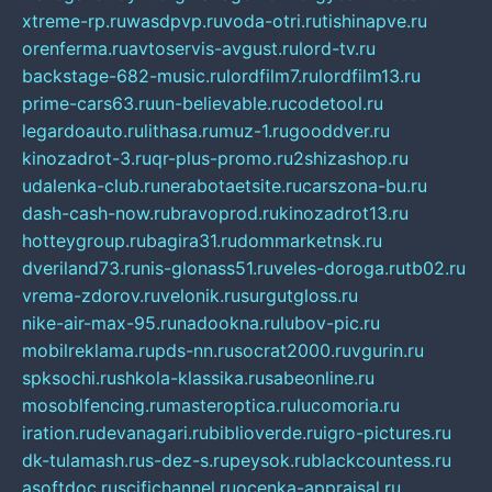
xtreme-rp.ru
wasdpvp.ru
voda-otri.ru
tishinapve.ru
orenferma.ru
avtoservis-avgust.ru
lord-tv.ru
backstage-682-music.ru
lordfilm7.ru
lordfilm13.ru
prime-cars63.ru
un-believable.ru
codetool.ru
legardoauto.ru
lithasa.ru
muz-1.ru
gooddver.ru
kinozadrot-3.ru
qr-plus-promo.ru
2shizashop.ru
udalenka-club.ru
nerabotaetsite.ru
carszona-bu.ru
dash-cash-now.ru
bravoprod.ru
kinozadrot13.ru
hotteygroup.ru
bagira31.ru
dommarketnsk.ru
dveriland73.ru
nis-glonass51.ru
veles-doroga.ru
tb02.ru
vrema-zdorov.ru
velonik.ru
surgutgloss.ru
nike-air-max-95.ru
nadookna.ru
lubov-pic.ru
mobilreklama.ru
pds-nn.ru
socrat2000.ru
vgurin.ru
spksochi.ru
shkola-klassika.ru
sabeonline.ru
mosoblfencing.ru
masteroptica.ru
lucomoria.ru
iration.ru
devanagari.ru
biblioverde.ru
igro-pictures.ru
dk-tulamash.ru
s-dez-s.ru
peysok.ru
blackcountess.ru
asoftdoc.ru
scifichannel.ru
ocenka-appraisal.ru