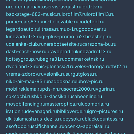
orenferma.ru
avtoservis-avgust.ru
lord-tv.ru
backstage-682-music.ru
lordfilm7.ru
lordfilm13.ru
prime-cars63.ru
un-believable.ru
codetool.ru
legardoauto.ru
lithasa.ru
muz-1.ru
gooddver.ru
kinozadrot-3.ru
qr-plus-promo.ru
2shizashop.ru
udalenka-club.ru
nerabotaetsite.ru
carszona-bu.ru
dash-cash-now.ru
bravoprod.ru
kinozadrot13.ru
hotteygroup.ru
bagira31.ru
dommarketnsk.ru
dveriland73.ru
nis-glonass51.ru
veles-doroga.ru
tb02.ru
vrema-zdorov.ru
velonik.ru
surgutgloss.ru
nike-air-max-95.ru
nadookna.ru
lubov-pic.ru
mobilreklama.ru
pds-nn.ru
socrat2000.ru
vgurin.ru
spksochi.ru
shkola-klassika.ru
sabeonline.ru
mosoblfencing.ru
masteroptica.ru
lucomoria.ru
iration.ru
devanagari.ru
biblioverde.ru
igro-pictures.ru
dk-tulamash.ru
s-dez-s.ru
peysok.ru
blackcountess.ru
asoftdoc.ru
scifichannel.ru
ocenka-appraisal.ru
mudconnector.ru
hitstih.ru
pik-finance.ru
vip-surfing.ru