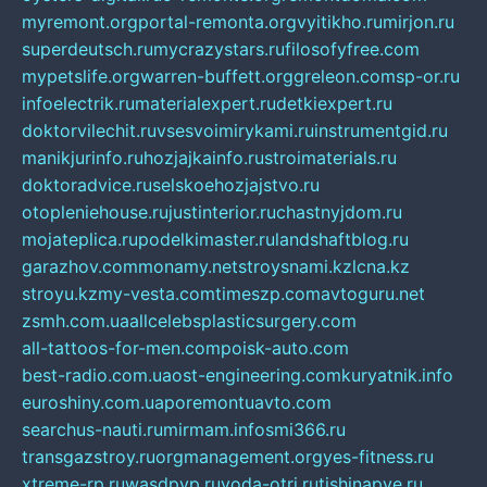
myremont.org
portal-remonta.org
vyitikho.ru
mirjon.ru
superdeutsch.ru
mycrazystars.ru
filosofyfree.com
mypetslife.org
warren-buffett.org
greleon.com
sp-or.ru
infoelectrik.ru
materialexpert.ru
detkiexpert.ru
doktorvilechit.ru
vsesvoimirykami.ru
instrumentgid.ru
manikjurinfo.ru
hozjajkainfo.ru
stroimaterials.ru
doktoradvice.ru
selskoehozjajstvo.ru
otopleniehouse.ru
justinterior.ru
chastnyjdom.ru
mojateplica.ru
podelkimaster.ru
landshaftblog.ru
garazhov.com
monamy.net
stroysnami.kz
lcna.kz
stroyu.kz
my-vesta.com
timeszp.com
avtoguru.net
zsmh.com.ua
allcelebsplasticsurgery.com
all-tattoos-for-men.com
poisk-auto.com
best-radio.com.ua
ost-engineering.com
kuryatnik.info
euroshiny.com.ua
poremontuavto.com
searchus-nauti.ru
mirmam.info
smi366.ru
transgazstroy.ru
orgmanagement.org
yes-fitness.ru
xtreme-rp.ru
wasdpvp.ru
voda-otri.ru
tishinapve.ru