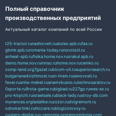
Полный справочник
производственных предприятий
Актуальный каталог компаний по всей России
t25-tractor.ru
nashicveti.ru
alutex.spb.ru
fas.ru
gbmk.spb.ru
romania-today.ru
novoizol.ru
airheat-spb.ru
fisika.home.nov.ru
orakul.spb.ru
demo.home.nov.ru
mnso.ru
home.nov.ru
cemko.ru
comp-land.org
7gazet.ru
bicom-oil.ru
superiorsearch.ru
bulgarianedvizhimost.ru
sn-hram.ru
senovosti.ru
fexer.ru
snite-mebel.ru
anamvkusno.ru
technosaratov.ru
0sporte.ru
9rota-game.ru
bigbad.ru
227gp.ru
wes-ex.ru
pro-kirpichi.ru
israelsale.ru
black-lady.ru
stroy-db.com
mynances.org
ladalike.ru
zozor.ru
dvigremont.ru
odnokartinki.ru
htccare.ru
blogizotovoy.ru
oysters-digital.ru
o-remonte.org
remontdoma.com