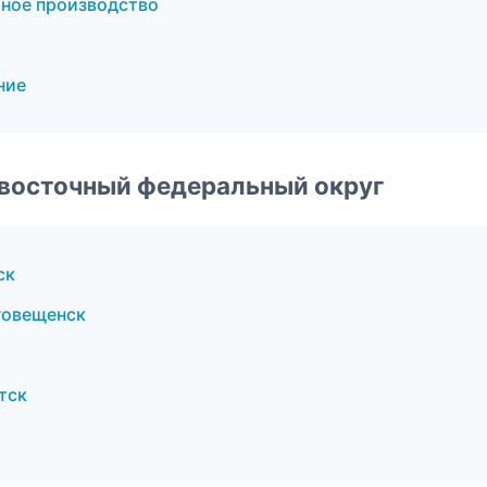
ное производство
ние
евосточный федеральный округ
ск
говещенск
тск