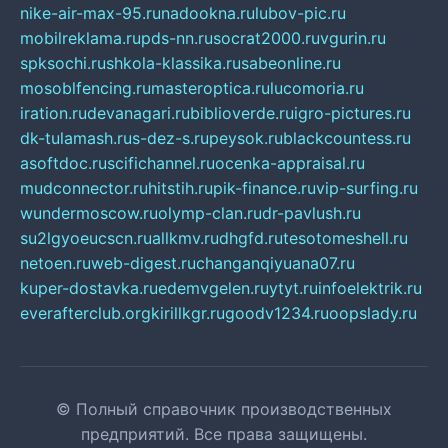
nike-air-max-95.ru
nadookna.ru
lubov-pic.ru
mobilreklama.ru
pds-nn.ru
socrat2000.ru
vgurin.ru
spksochi.ru
shkola-klassika.ru
sabeonline.ru
mosoblfencing.ru
masteroptica.ru
lucomoria.ru
iration.ru
devanagari.ru
biblioverde.ru
igro-pictures.ru
dk-tulamash.ru
s-dez-s.ru
peysok.ru
blackcountess.ru
asoftdoc.ru
scifichannel.ru
ocenka-appraisal.ru
mudconnector.ru
hitstih.ru
pik-finance.ru
vip-surfing.ru
wundermoscow.ru
olymp-clan.ru
dr-pavlush.ru
su2lgyoeucscn.ru
allkmv.ru
dhgfd.ru
tesotomeshell.ru
netoen.ru
web-digest.ru
changanqiyuana07.ru
kuper-dostavka.ru
edemvgelen.ru
ytyt.ru
infoelektrik.ru
everafterclub.org
kirillkgr.ru
goodv1234.ru
oopslady.ru
© Полный справочник производственных
предприятий. Все права защищены.