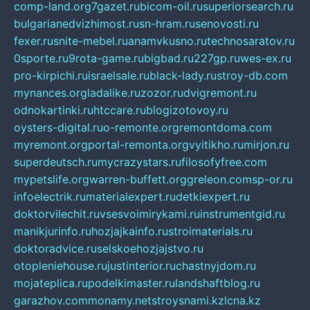
comp-land.org
7gazet.ru
bicom-oil.ru
superiorsearch.ru
bulgarianedvizhimost.ru
sn-hram.ru
senovosti.ru
fexer.ru
snite-mebel.ru
anamvkusno.ru
technosaratov.ru
0sporte.ru
9rota-game.ru
bigbad.ru
227gp.ru
wes-ex.ru
pro-kirpichi.ru
israelsale.ru
black-lady.ru
stroy-db.com
mynances.org
ladalike.ru
zozor.ru
dvigremont.ru
odnokartinki.ru
htccare.ru
blogizotovoy.ru
oysters-digital.ru
o-remonte.org
remontdoma.com
myremont.org
portal-remonta.org
vyitikho.ru
mirjon.ru
superdeutsch.ru
mycrazystars.ru
filosofyfree.com
mypetslife.org
warren-buffett.org
greleon.com
sp-or.ru
infoelectrik.ru
materialexpert.ru
detkiexpert.ru
doktorvilechit.ru
vsesvoimirykami.ru
instrumentgid.ru
manikjurinfo.ru
hozjajkainfo.ru
stroimaterials.ru
doktoradvice.ru
selskoehozjajstvo.ru
otopleniehouse.ru
justinterior.ru
chastnyjdom.ru
mojateplica.ru
podelkimaster.ru
landshaftblog.ru
garazhov.com
monamy.net
stroysnami.kz
lcna.kz