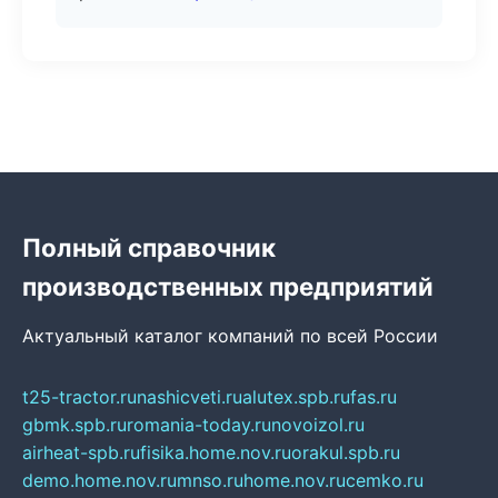
Полный справочник
производственных предприятий
Актуальный каталог компаний по всей России
t25-tractor.ru
nashicveti.ru
alutex.spb.ru
fas.ru
gbmk.spb.ru
romania-today.ru
novoizol.ru
airheat-spb.ru
fisika.home.nov.ru
orakul.spb.ru
demo.home.nov.ru
mnso.ru
home.nov.ru
cemko.ru