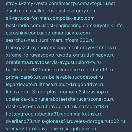
stroyu.kz
my-vesta.com
timeszp.com
avtoguru.net
zsmh.com.ua
allcelebsplasticsurgery.com
all-tattoos-for-men.com
poisk-auto.com
best-radio.com.ua
ost-engineering.com
kuryatnik.info
euroshiny.com.ua
poremontuavto.com
searchus-nauti.ru
mirmam.info
smi366.ru
transgazstroy.ru
orgmanagement.org
yes-fitness.ru
xtreme-rp.ru
wasdpvp.ru
voda-otri.ru
tishinapve.ru
orenferma.ru
avtoservis-avgust.ru
lord-tv.ru
backstage-682-music.ru
lordfilm7.ru
lordfilm13.ru
prime-cars63.ru
un-believable.ru
codetool.ru
legardoauto.ru
lithasa.ru
muz-1.ru
gooddver.ru
kinozadrot-3.ru
qr-plus-promo.ru
2shizashop.ru
udalenka-club.ru
nerabotaetsite.ru
carszona-bu.ru
dash-cash-now.ru
bravoprod.ru
kinozadrot13.ru
hotteygroup.ru
bagira31.ru
dommarketnsk.ru
dveriland73.ru
nis-glonass51.ru
veles-doroga.ru
tb02.ru
vrema-zdorov.ru
velonik.ru
surgutgloss.ru