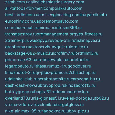
zsmh.com.ua
allcelebsplasticsurgery.com
all-tattoos-for-men.com
poisk-auto.com
best-radio.com.ua
ost-engineering.com
kuryatnik.info
euroshiny.com.ua
poremontuavto.com
searchus-nauti.ru
mirmam.info
smi366.ru
transgazstroy.ru
orgmanagement.org
yes-fitness.ru
xtreme-rp.ru
wasdpvp.ru
voda-otri.ru
tishinapve.ru
orenferma.ru
avtoservis-avgust.ru
lord-tv.ru
backstage-682-music.ru
lordfilm7.ru
lordfilm13.ru
prime-cars63.ru
un-believable.ru
codetool.ru
legardoauto.ru
lithasa.ru
muz-1.ru
gooddver.ru
kinozadrot-3.ru
qr-plus-promo.ru
2shizashop.ru
udalenka-club.ru
nerabotaetsite.ru
carszona-bu.ru
dash-cash-now.ru
bravoprod.ru
kinozadrot13.ru
hotteygroup.ru
bagira31.ru
dommarketnsk.ru
dveriland73.ru
nis-glonass51.ru
veles-doroga.ru
tb02.ru
vrema-zdorov.ru
velonik.ru
surgutgloss.ru
nike-air-max-95.ru
nadookna.ru
lubov-pic.ru