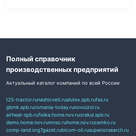
Полный справочник
производственных предприятий
Актуальный каталог компаний по всей России
t25-tractor.ru
nashicveti.ru
alutex.spb.ru
fas.ru
gbmk.spb.ru
romania-today.ru
novoizol.ru
airheat-spb.ru
fisika.home.nov.ru
orakul.spb.ru
demo.home.nov.ru
mnso.ru
home.nov.ru
cemko.ru
comp-land.org
7gazet.ru
bicom-oil.ru
superiorsearch.ru