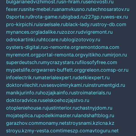
bulgarianedvizhimost.ru
sn-hram.ru
senovosti.ru
fexer.ru
snite-mebel.ru
anamvkusno.ru
technosaratov.ru
0sporte.ru
9rota-game.ru
bigbad.ru
227gp.ru
wes-ex.ru
pro-kirpichi.ru
israelsale.ru
black-lady.ru
stroy-db.com
mynances.org
ladalike.ru
zozor.ru
dvigremont.ru
odnokartinki.ru
htccare.ru
blogizotovoy.ru
oysters-digital.ru
o-remonte.org
remontdoma.com
myremont.org
portal-remonta.org
vyitikho.ru
mirjon.ru
superdeutsch.ru
mycrazystars.ru
filosofyfree.com
mypetslife.org
warren-buffett.org
greleon.com
sp-or.ru
infoelectrik.ru
materialexpert.ru
detkiexpert.ru
doktorvilechit.ru
vsesvoimirykami.ru
instrumentgid.ru
manikjurinfo.ru
hozjajkainfo.ru
stroimaterials.ru
doktoradvice.ru
selskoehozjajstvo.ru
otopleniehouse.ru
justinterior.ru
chastnyjdom.ru
mojateplica.ru
podelkimaster.ru
landshaftblog.ru
garazhov.com
monamy.net
stroysnami.kz
lcna.kz
stroyu.kz
my-vesta.com
timeszp.com
avtoguru.net