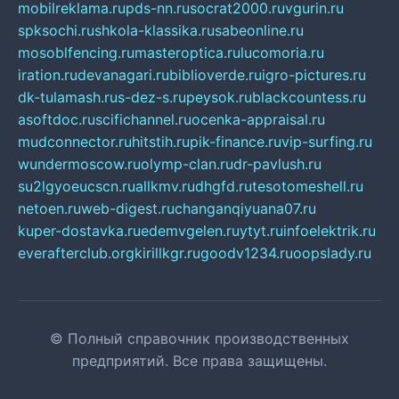
mobilreklama.ru
pds-nn.ru
socrat2000.ru
vgurin.ru
spksochi.ru
shkola-klassika.ru
sabeonline.ru
mosoblfencing.ru
masteroptica.ru
lucomoria.ru
iration.ru
devanagari.ru
biblioverde.ru
igro-pictures.ru
dk-tulamash.ru
s-dez-s.ru
peysok.ru
blackcountess.ru
asoftdoc.ru
scifichannel.ru
ocenka-appraisal.ru
mudconnector.ru
hitstih.ru
pik-finance.ru
vip-surfing.ru
wundermoscow.ru
olymp-clan.ru
dr-pavlush.ru
su2lgyoeucscn.ru
allkmv.ru
dhgfd.ru
tesotomeshell.ru
netoen.ru
web-digest.ru
changanqiyuana07.ru
kuper-dostavka.ru
edemvgelen.ru
ytyt.ru
infoelektrik.ru
everafterclub.org
kirillkgr.ru
goodv1234.ru
oopslady.ru
© Полный справочник производственных
предприятий. Все права защищены.