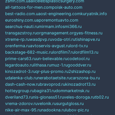
zsmh.com.ua
allcelebsplasticsurgery.com
all-tattoos-for-men.com
poisk-auto.com
best-radio.com.ua
ost-engineering.com
kuryatnik.info
euroshiny.com.ua
poremontuavto.com
searchus-nauti.ru
mirmam.info
smi366.ru
transgazstroy.ru
orgmanagement.org
yes-fitness.ru
xtreme-rp.ru
wasdpvp.ru
voda-otri.ru
tishinapve.ru
orenferma.ru
avtoservis-avgust.ru
lord-tv.ru
backstage-682-music.ru
lordfilm7.ru
lordfilm13.ru
prime-cars63.ru
un-believable.ru
codetool.ru
legardoauto.ru
lithasa.ru
muz-1.ru
gooddver.ru
kinozadrot-3.ru
qr-plus-promo.ru
2shizashop.ru
udalenka-club.ru
nerabotaetsite.ru
carszona-bu.ru
dash-cash-now.ru
bravoprod.ru
kinozadrot13.ru
hotteygroup.ru
bagira31.ru
dommarketnsk.ru
dveriland73.ru
nis-glonass51.ru
veles-doroga.ru
tb02.ru
vrema-zdorov.ru
velonik.ru
surgutgloss.ru
nike-air-max-95.ru
nadookna.ru
lubov-pic.ru