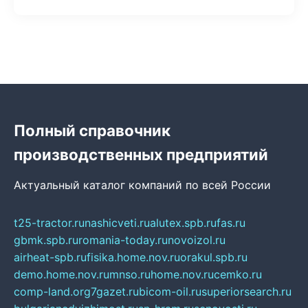
Полный справочник
производственных предприятий
Актуальный каталог компаний по всей России
t25-tractor.ru
nashicveti.ru
alutex.spb.ru
fas.ru
gbmk.spb.ru
romania-today.ru
novoizol.ru
airheat-spb.ru
fisika.home.nov.ru
orakul.spb.ru
demo.home.nov.ru
mnso.ru
home.nov.ru
cemko.ru
comp-land.org
7gazet.ru
bicom-oil.ru
superiorsearch.ru