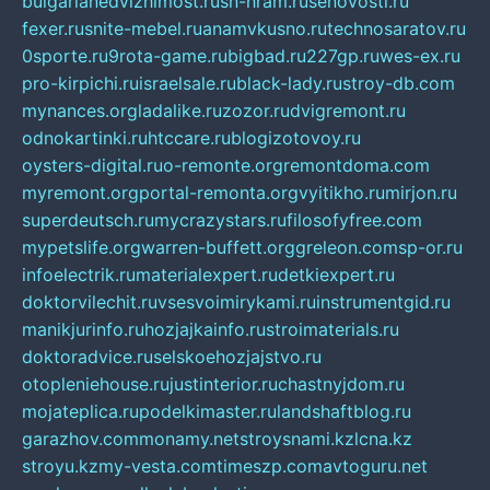
bulgarianedvizhimost.ru
sn-hram.ru
senovosti.ru
fexer.ru
snite-mebel.ru
anamvkusno.ru
technosaratov.ru
0sporte.ru
9rota-game.ru
bigbad.ru
227gp.ru
wes-ex.ru
pro-kirpichi.ru
israelsale.ru
black-lady.ru
stroy-db.com
mynances.org
ladalike.ru
zozor.ru
dvigremont.ru
odnokartinki.ru
htccare.ru
blogizotovoy.ru
oysters-digital.ru
o-remonte.org
remontdoma.com
myremont.org
portal-remonta.org
vyitikho.ru
mirjon.ru
superdeutsch.ru
mycrazystars.ru
filosofyfree.com
mypetslife.org
warren-buffett.org
greleon.com
sp-or.ru
infoelectrik.ru
materialexpert.ru
detkiexpert.ru
doktorvilechit.ru
vsesvoimirykami.ru
instrumentgid.ru
manikjurinfo.ru
hozjajkainfo.ru
stroimaterials.ru
doktoradvice.ru
selskoehozjajstvo.ru
otopleniehouse.ru
justinterior.ru
chastnyjdom.ru
mojateplica.ru
podelkimaster.ru
landshaftblog.ru
garazhov.com
monamy.net
stroysnami.kz
lcna.kz
stroyu.kz
my-vesta.com
timeszp.com
avtoguru.net