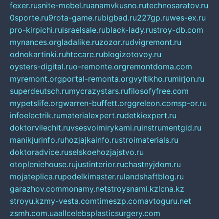
fexer.ru
snite-mebel.ru
anamvkusno.ru
technosaratov.ru
0sporte.ru
9rota-game.ru
bigbad.ru
227gp.ru
wes-ex.ru
pro-kirpichi.ru
israelsale.ru
black-lady.ru
stroy-db.com
mynances.org
ladalike.ru
zozor.ru
dvigremont.ru
odnokartinki.ru
htccare.ru
blogizotovoy.ru
oysters-digital.ru
o-remonte.org
remontdoma.com
myremont.org
portal-remonta.org
vyitikho.ru
mirjon.ru
superdeutsch.ru
mycrazystars.ru
filosofyfree.com
mypetslife.org
warren-buffett.org
greleon.com
sp-or.ru
infoelectrik.ru
materialexpert.ru
detkiexpert.ru
doktorvilechit.ru
vsesvoimirykami.ru
instrumentgid.ru
manikjurinfo.ru
hozjajkainfo.ru
stroimaterials.ru
doktoradvice.ru
selskoehozjajstvo.ru
otopleniehouse.ru
justinterior.ru
chastnyjdom.ru
mojateplica.ru
podelkimaster.ru
landshaftblog.ru
garazhov.com
monamy.net
stroysnami.kz
lcna.kz
stroyu.kz
my-vesta.com
timeszp.com
avtoguru.net
zsmh.com.ua
allcelebsplasticsurgery.com