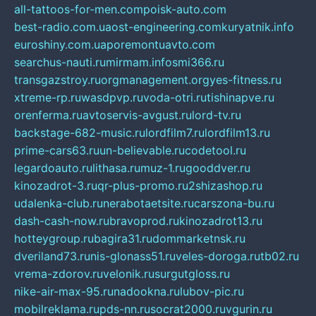
all-tattoos-for-men.com
poisk-auto.com
best-radio.com.ua
ost-engineering.com
kuryatnik.info
euroshiny.com.ua
poremontuavto.com
searchus-nauti.ru
mirmam.info
smi366.ru
transgazstroy.ru
orgmanagement.org
yes-fitness.ru
xtreme-rp.ru
wasdpvp.ru
voda-otri.ru
tishinapve.ru
orenferma.ru
avtoservis-avgust.ru
lord-tv.ru
backstage-682-music.ru
lordfilm7.ru
lordfilm13.ru
prime-cars63.ru
un-believable.ru
codetool.ru
legardoauto.ru
lithasa.ru
muz-1.ru
gooddver.ru
kinozadrot-3.ru
qr-plus-promo.ru
2shizashop.ru
udalenka-club.ru
nerabotaetsite.ru
carszona-bu.ru
dash-cash-now.ru
bravoprod.ru
kinozadrot13.ru
hotteygroup.ru
bagira31.ru
dommarketnsk.ru
dveriland73.ru
nis-glonass51.ru
veles-doroga.ru
tb02.ru
vrema-zdorov.ru
velonik.ru
surgutgloss.ru
nike-air-max-95.ru
nadookna.ru
lubov-pic.ru
mobilreklama.ru
pds-nn.ru
socrat2000.ru
vgurin.ru