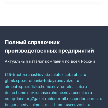
Полный справочник
производственных предприятий
Актуальный каталог компаний по всей России
t25-tractor.ru
nashicveti.ru
alutex.spb.ru
fas.ru
gbmk.spb.ru
romania-today.ru
novoizol.ru
airheat-spb.ru
fisika.home.nov.ru
orakul.spb.ru
demo.home.nov.ru
mnso.ru
home.nov.ru
cemko.ru
comp-land.org
7gazet.ru
bicom-oil.ru
superiorsearch.ru
bulgarianedvizhimost.ru
sn-hram.ru
senovosti.ru