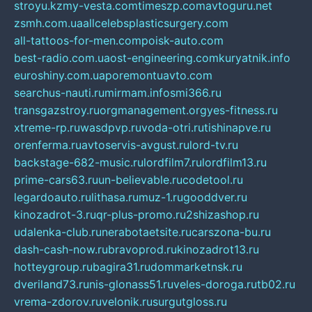
stroyu.kz
my-vesta.com
timeszp.com
avtoguru.net
zsmh.com.ua
allcelebsplasticsurgery.com
all-tattoos-for-men.com
poisk-auto.com
best-radio.com.ua
ost-engineering.com
kuryatnik.info
euroshiny.com.ua
poremontuavto.com
searchus-nauti.ru
mirmam.info
smi366.ru
transgazstroy.ru
orgmanagement.org
yes-fitness.ru
xtreme-rp.ru
wasdpvp.ru
voda-otri.ru
tishinapve.ru
orenferma.ru
avtoservis-avgust.ru
lord-tv.ru
backstage-682-music.ru
lordfilm7.ru
lordfilm13.ru
prime-cars63.ru
un-believable.ru
codetool.ru
legardoauto.ru
lithasa.ru
muz-1.ru
gooddver.ru
kinozadrot-3.ru
qr-plus-promo.ru
2shizashop.ru
udalenka-club.ru
nerabotaetsite.ru
carszona-bu.ru
dash-cash-now.ru
bravoprod.ru
kinozadrot13.ru
hotteygroup.ru
bagira31.ru
dommarketnsk.ru
dveriland73.ru
nis-glonass51.ru
veles-doroga.ru
tb02.ru
vrema-zdorov.ru
velonik.ru
surgutgloss.ru