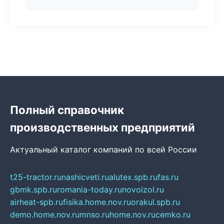
Полный справочник
производственных предприятий
Актуальный каталог компаний по всей России
t25-tractor.ru
nashicveti.ru
alutex.spb.ru
fas.ru
gbmk.spb.ru
romania-today.ru
novoizol.ru
airheat-spb.ru
fisika.home.nov.ru
orakul.spb.ru
demo.home.nov.ru
mnso.ru
home.nov.ru
cemko.ru