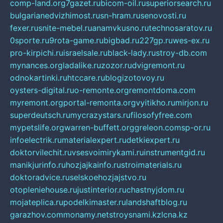
comp-land.org
7gazet.ru
bicom-oil.ru
superiorsearch.ru
bulgarianedvizhimost.ru
sn-hram.ru
senovosti.ru
fexer.ru
snite-mebel.ru
anamvkusno.ru
technosaratov.ru
0sporte.ru
9rota-game.ru
bigbad.ru
227gp.ru
wes-ex.ru
pro-kirpichi.ru
israelsale.ru
black-lady.ru
stroy-db.com
mynances.org
ladalike.ru
zozor.ru
dvigremont.ru
odnokartinki.ru
htccare.ru
blogizotovoy.ru
oysters-digital.ru
o-remonte.org
remontdoma.com
myremont.org
portal-remonta.org
vyitikho.ru
mirjon.ru
superdeutsch.ru
mycrazystars.ru
filosofyfree.com
mypetslife.org
warren-buffett.org
greleon.com
sp-or.ru
infoelectrik.ru
materialexpert.ru
detkiexpert.ru
doktorvilechit.ru
vsesvoimirykami.ru
instrumentgid.ru
manikjurinfo.ru
hozjajkainfo.ru
stroimaterials.ru
doktoradvice.ru
selskoehozjajstvo.ru
otopleniehouse.ru
justinterior.ru
chastnyjdom.ru
mojateplica.ru
podelkimaster.ru
landshaftblog.ru
garazhov.com
monamy.net
stroysnami.kz
lcna.kz