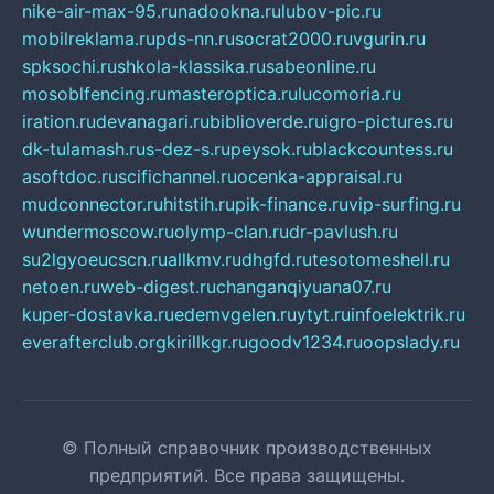
nike-air-max-95.ru
nadookna.ru
lubov-pic.ru
mobilreklama.ru
pds-nn.ru
socrat2000.ru
vgurin.ru
spksochi.ru
shkola-klassika.ru
sabeonline.ru
mosoblfencing.ru
masteroptica.ru
lucomoria.ru
iration.ru
devanagari.ru
biblioverde.ru
igro-pictures.ru
dk-tulamash.ru
s-dez-s.ru
peysok.ru
blackcountess.ru
asoftdoc.ru
scifichannel.ru
ocenka-appraisal.ru
mudconnector.ru
hitstih.ru
pik-finance.ru
vip-surfing.ru
wundermoscow.ru
olymp-clan.ru
dr-pavlush.ru
su2lgyoeucscn.ru
allkmv.ru
dhgfd.ru
tesotomeshell.ru
netoen.ru
web-digest.ru
changanqiyuana07.ru
kuper-dostavka.ru
edemvgelen.ru
ytyt.ru
infoelektrik.ru
everafterclub.org
kirillkgr.ru
goodv1234.ru
oopslady.ru
© Полный справочник производственных
предприятий. Все права защищены.