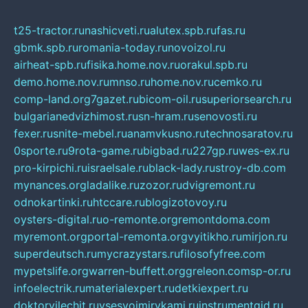
t25-tractor.ru
nashicveti.ru
alutex.spb.ru
fas.ru
gbmk.spb.ru
romania-today.ru
novoizol.ru
airheat-spb.ru
fisika.home.nov.ru
orakul.spb.ru
demo.home.nov.ru
mnso.ru
home.nov.ru
cemko.ru
comp-land.org
7gazet.ru
bicom-oil.ru
superiorsearch.ru
bulgarianedvizhimost.ru
sn-hram.ru
senovosti.ru
fexer.ru
snite-mebel.ru
anamvkusno.ru
technosaratov.ru
0sporte.ru
9rota-game.ru
bigbad.ru
227gp.ru
wes-ex.ru
pro-kirpichi.ru
israelsale.ru
black-lady.ru
stroy-db.com
mynances.org
ladalike.ru
zozor.ru
dvigremont.ru
odnokartinki.ru
htccare.ru
blogizotovoy.ru
oysters-digital.ru
o-remonte.org
remontdoma.com
myremont.org
portal-remonta.org
vyitikho.ru
mirjon.ru
superdeutsch.ru
mycrazystars.ru
filosofyfree.com
mypetslife.org
warren-buffett.org
greleon.com
sp-or.ru
infoelectrik.ru
materialexpert.ru
detkiexpert.ru
doktorvilechit.ru
vsesvoimirykami.ru
instrumentgid.ru