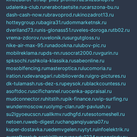
udalenka-club.ru
nerabotaetsite.ru
carszona-bu.ru
dash-cash-now.ru
bravoprod.ru
kinozadrot13.ru
hotteygroup.ru
bagira31.ru
dommarketnsk.ru
dveriland73.ru
nis-glonass51.ru
veles-doroga.ru
tb02.ru
vrema-zdorov.ru
velonik.ru
surgutgloss.ru
nike-air-max-95.ru
nadookna.ru
lubov-pic.ru
mobilreklama.ru
pds-nn.ru
socrat2000.ru
vgurin.ru
spksochi.ru
shkola-klassika.ru
sabeonline.ru
mosoblfencing.ru
masteroptica.ru
lucomoria.ru
iration.ru
devanagari.ru
biblioverde.ru
igro-pictures.ru
dk-tulamash.ru
s-dez-s.ru
peysok.ru
blackcountess.ru
asoftdoc.ru
scifichannel.ru
ocenka-appraisal.ru
mudconnector.ru
hitstih.ru
pik-finance.ru
vip-surfing.ru
wundermoscow.ru
olymp-clan.ru
dr-pavlush.ru
su2lgyoeucscn.ru
allkmv.ru
dhgfd.ru
tesotomeshell.ru
netoen.ru
web-digest.ru
changanqiyuana07.ru
kuper-dostavka.ru
edemvgelen.ru
ytyt.ru
infoelektrik.ru