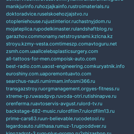
manikjurinfo.ru
hozjajkainfo.ru
stroimaterials.ru
doktoradvice.ru
selskoehozjajstvo.ru
otopleniehouse.ru
justinterior.ru
chastnyjdom.ru
mojateplica.ru
podelkimaster.ru
landshaftblog.ru
garazhov.com
monamy.net
stroysnami.kz
lcna.kz
stroyu.kz
my-vesta.com
timeszp.com
avtoguru.net
zsmh.com.ua
allcelebsplasticsurgery.com
all-tattoos-for-men.com
poisk-auto.com
best-radio.com.ua
ost-engineering.com
kuryatnik.info
euroshiny.com.ua
poremontuavto.com
searchus-nauti.ru
mirmam.info
smi366.ru
transgazstroy.ru
orgmanagement.org
yes-fitness.ru
xtreme-rp.ru
wasdpvp.ru
voda-otri.ru
tishinapve.ru
orenferma.ru
avtoservis-avgust.ru
lord-tv.ru
backstage-682-music.ru
lordfilm7.ru
lordfilm13.ru
prime-cars63.ru
un-believable.ru
codetool.ru
legardoauto.ru
lithasa.ru
muz-1.ru
gooddver.ru
kinozadrot-3.ru
qr-plus-promo.ru
2shizashop.ru