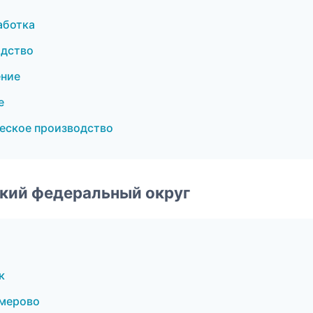
аботка
одство
ение
е
еское производство
ский федеральный округ
к
емерово