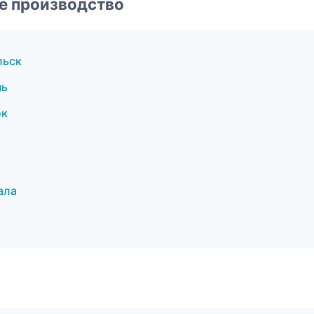
е производство
льск
нь
ок
ала