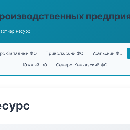
производственных предпри
артнер Ресурс
ро-Западный ФО
Приволжский ФО
Уральский ФО
Южный ФО
Северо-Кавказский ФО
есурс