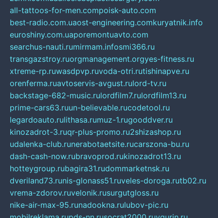
all-tattoos-for-men.com
poisk-auto.com
best-radio.com.ua
ost-engineering.com
kuryatnik.info
euroshiny.com.ua
poremontuavto.com
searchus-nauti.ru
mirmam.info
smi366.ru
transgazstroy.ru
orgmanagement.org
yes-fitness.ru
xtreme-rp.ru
wasdpvp.ru
voda-otri.ru
tishinapve.ru
orenferma.ru
avtoservis-avgust.ru
lord-tv.ru
backstage-682-music.ru
lordfilm7.ru
lordfilm13.ru
prime-cars63.ru
un-believable.ru
codetool.ru
legardoauto.ru
lithasa.ru
muz-1.ru
gooddver.ru
kinozadrot-3.ru
qr-plus-promo.ru
2shizashop.ru
udalenka-club.ru
nerabotaetsite.ru
carszona-bu.ru
dash-cash-now.ru
bravoprod.ru
kinozadrot13.ru
hotteygroup.ru
bagira31.ru
dommarketnsk.ru
dveriland73.ru
nis-glonass51.ru
veles-doroga.ru
tb02.ru
vrema-zdorov.ru
velonik.ru
surgutgloss.ru
nike-air-max-95.ru
nadookna.ru
lubov-pic.ru
mobilreklama.ru
pds-nn.ru
socrat2000.ru
vgurin.ru