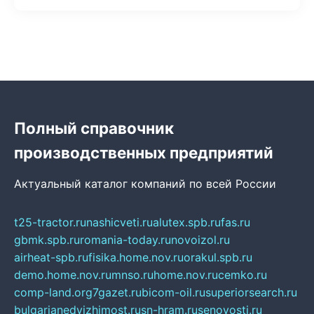
Полный справочник
производственных предприятий
Актуальный каталог компаний по всей России
t25-tractor.ru
nashicveti.ru
alutex.spb.ru
fas.ru
gbmk.spb.ru
romania-today.ru
novoizol.ru
airheat-spb.ru
fisika.home.nov.ru
orakul.spb.ru
demo.home.nov.ru
mnso.ru
home.nov.ru
cemko.ru
comp-land.org
7gazet.ru
bicom-oil.ru
superiorsearch.ru
bulgarianedvizhimost.ru
sn-hram.ru
senovosti.ru