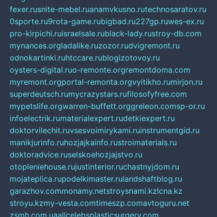
fexer.ru
snite-mebel.ru
anamvkusno.ru
technosaratov.ru
0sporte.ru
9rota-game.ru
bigbad.ru
227gp.ru
wes-ex.ru
pro-kirpichi.ru
israelsale.ru
black-lady.ru
stroy-db.com
mynances.org
ladalike.ru
zozor.ru
dvigremont.ru
odnokartinki.ru
htccare.ru
blogizotovoy.ru
oysters-digital.ru
o-remonte.org
remontdoma.com
myremont.org
portal-remonta.org
vyitikho.ru
mirjon.ru
superdeutsch.ru
mycrazystars.ru
filosofyfree.com
mypetslife.org
warren-buffett.org
greleon.com
sp-or.ru
infoelectrik.ru
materialexpert.ru
detkiexpert.ru
doktorvilechit.ru
vsesvoimirykami.ru
instrumentgid.ru
manikjurinfo.ru
hozjajkainfo.ru
stroimaterials.ru
doktoradvice.ru
selskoehozjajstvo.ru
otopleniehouse.ru
justinterior.ru
chastnyjdom.ru
mojateplica.ru
podelkimaster.ru
landshaftblog.ru
garazhov.com
monamy.net
stroysnami.kz
lcna.kz
stroyu.kz
my-vesta.com
timeszp.com
avtoguru.net
zsmh.com.ua
allcelebsplasticsurgery.com