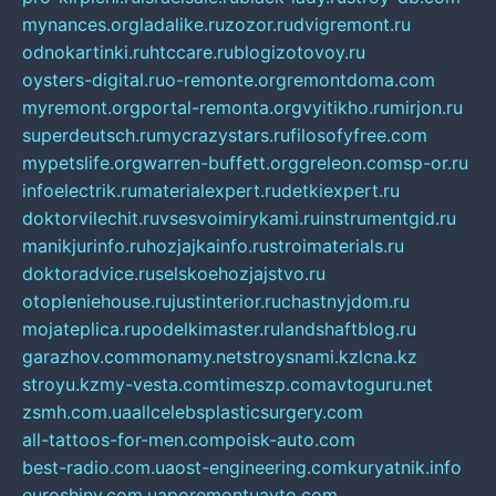
mynances.org
ladalike.ru
zozor.ru
dvigremont.ru
odnokartinki.ru
htccare.ru
blogizotovoy.ru
oysters-digital.ru
o-remonte.org
remontdoma.com
myremont.org
portal-remonta.org
vyitikho.ru
mirjon.ru
superdeutsch.ru
mycrazystars.ru
filosofyfree.com
mypetslife.org
warren-buffett.org
greleon.com
sp-or.ru
infoelectrik.ru
materialexpert.ru
detkiexpert.ru
doktorvilechit.ru
vsesvoimirykami.ru
instrumentgid.ru
manikjurinfo.ru
hozjajkainfo.ru
stroimaterials.ru
doktoradvice.ru
selskoehozjajstvo.ru
otopleniehouse.ru
justinterior.ru
chastnyjdom.ru
mojateplica.ru
podelkimaster.ru
landshaftblog.ru
garazhov.com
monamy.net
stroysnami.kz
lcna.kz
stroyu.kz
my-vesta.com
timeszp.com
avtoguru.net
zsmh.com.ua
allcelebsplasticsurgery.com
all-tattoos-for-men.com
poisk-auto.com
best-radio.com.ua
ost-engineering.com
kuryatnik.info
euroshiny.com.ua
poremontuavto.com