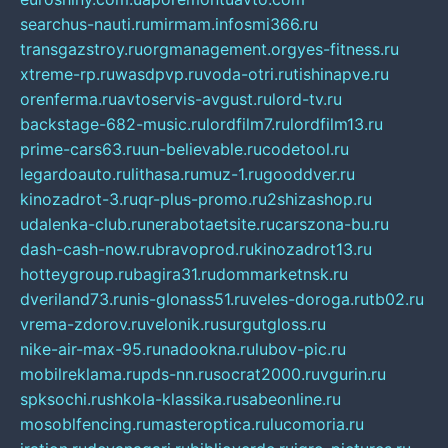
searchus-nauti.ru
mirmam.info
smi366.ru
transgazstroy.ru
orgmanagement.org
yes-fitness.ru
xtreme-rp.ru
wasdpvp.ru
voda-otri.ru
tishinapve.ru
orenferma.ru
avtoservis-avgust.ru
lord-tv.ru
backstage-682-music.ru
lordfilm7.ru
lordfilm13.ru
prime-cars63.ru
un-believable.ru
codetool.ru
legardoauto.ru
lithasa.ru
muz-1.ru
gooddver.ru
kinozadrot-3.ru
qr-plus-promo.ru
2shizashop.ru
udalenka-club.ru
nerabotaetsite.ru
carszona-bu.ru
dash-cash-now.ru
bravoprod.ru
kinozadrot13.ru
hotteygroup.ru
bagira31.ru
dommarketnsk.ru
dveriland73.ru
nis-glonass51.ru
veles-doroga.ru
tb02.ru
vrema-zdorov.ru
velonik.ru
surgutgloss.ru
nike-air-max-95.ru
nadookna.ru
lubov-pic.ru
mobilreklama.ru
pds-nn.ru
socrat2000.ru
vgurin.ru
spksochi.ru
shkola-klassika.ru
sabeonline.ru
mosoblfencing.ru
masteroptica.ru
lucomoria.ru