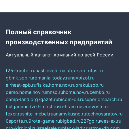
Полный справочник
производственных предприятий
Актуальный каталог компаний по всей России
t25-tractor.ru
nashicveti.ru
alutex.spb.ru
fas.ru
gbmk.spb.ru
romania-today.ru
novoizol.ru
airheat-spb.ru
fisika.home.nov.ru
orakul.spb.ru
demo.home.nov.ru
mnso.ru
home.nov.ru
cemko.ru
comp-land.org
7gazet.ru
bicom-oil.ru
superiorsearch.ru
bulgarianedvizhimost.ru
sn-hram.ru
senovosti.ru
fexer.ru
snite-mebel.ru
anamvkusno.ru
technosaratov.ru
0sporte.ru
9rota-game.ru
bigbad.ru
227gp.ru
wes-ex.ru
pro-kirpichi.ru
israelsale.ru
black-lady.ru
stroy-db.com