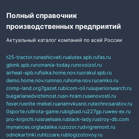
Полный справочник
производственных предприятий
Актуальный каталог компаний по всей России
t25-tractor.ru
nashicveti.ru
alutex.spb.ru
fas.ru
gbmk.spb.ru
romania-today.ru
novoizol.ru
airheat-spb.ru
fisika.home.nov.ru
orakul.spb.ru
demo.home.nov.ru
mnso.ru
home.nov.ru
cemko.ru
comp-land.org
7gazet.ru
bicom-oil.ru
superiorsearch.ru
bulgarianedvizhimost.ru
sn-hram.ru
senovosti.ru
fexer.ru
snite-mebel.ru
anamvkusno.ru
technosaratov.ru
0sporte.ru
9rota-game.ru
bigbad.ru
227gp.ru
wes-ex.ru
pro-kirpichi.ru
israelsale.ru
black-lady.ru
stroy-db.com
mynances.org
ladalike.ru
zozor.ru
dvigremont.ru
odnokartinki.ru
htccare.ru
blogizotovoy.ru