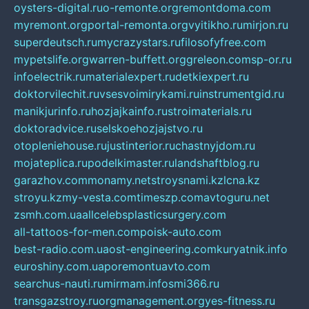
oysters-digital.ru
o-remonte.org
remontdoma.com
myremont.org
portal-remonta.org
vyitikho.ru
mirjon.ru
superdeutsch.ru
mycrazystars.ru
filosofyfree.com
mypetslife.org
warren-buffett.org
greleon.com
sp-or.ru
infoelectrik.ru
materialexpert.ru
detkiexpert.ru
doktorvilechit.ru
vsesvoimirykami.ru
instrumentgid.ru
manikjurinfo.ru
hozjajkainfo.ru
stroimaterials.ru
doktoradvice.ru
selskoehozjajstvo.ru
otopleniehouse.ru
justinterior.ru
chastnyjdom.ru
mojateplica.ru
podelkimaster.ru
landshaftblog.ru
garazhov.com
monamy.net
stroysnami.kz
lcna.kz
stroyu.kz
my-vesta.com
timeszp.com
avtoguru.net
zsmh.com.ua
allcelebsplasticsurgery.com
all-tattoos-for-men.com
poisk-auto.com
best-radio.com.ua
ost-engineering.com
kuryatnik.info
euroshiny.com.ua
poremontuavto.com
searchus-nauti.ru
mirmam.info
smi366.ru
transgazstroy.ru
orgmanagement.org
yes-fitness.ru