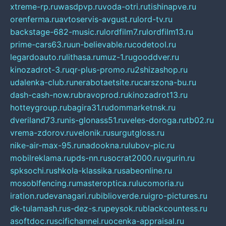
xtreme-rp.ru
wasdpvp.ru
voda-otri.ru
tishinapve.ru
orenferma.ru
avtoservis-avgust.ru
lord-tv.ru
backstage-682-music.ru
lordfilm7.ru
lordfilm13.ru
prime-cars63.ru
un-believable.ru
codetool.ru
legardoauto.ru
lithasa.ru
muz-1.ru
gooddver.ru
kinozadrot-3.ru
qr-plus-promo.ru
2shizashop.ru
udalenka-club.ru
nerabotaetsite.ru
carszona-bu.ru
dash-cash-now.ru
bravoprod.ru
kinozadrot13.ru
hotteygroup.ru
bagira31.ru
dommarketnsk.ru
dveriland73.ru
nis-glonass51.ru
veles-doroga.ru
tb02.ru
vrema-zdorov.ru
velonik.ru
surgutgloss.ru
nike-air-max-95.ru
nadookna.ru
lubov-pic.ru
mobilreklama.ru
pds-nn.ru
socrat2000.ru
vgurin.ru
spksochi.ru
shkola-klassika.ru
sabeonline.ru
mosoblfencing.ru
masteroptica.ru
lucomoria.ru
iration.ru
devanagari.ru
biblioverde.ru
igro-pictures.ru
dk-tulamash.ru
s-dez-s.ru
peysok.ru
blackcountess.ru
asoftdoc.ru
scifichannel.ru
ocenka-appraisal.ru