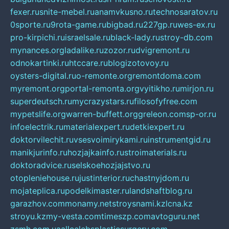
fexer.ru
snite-mebel.ru
anamvkusno.ru
technosaratov.ru
0sporte.ru
9rota-game.ru
bigbad.ru
227gp.ru
wes-ex.ru
pro-kirpichi.ru
israelsale.ru
black-lady.ru
stroy-db.com
mynances.org
ladalike.ru
zozor.ru
dvigremont.ru
odnokartinki.ru
htccare.ru
blogizotovoy.ru
oysters-digital.ru
o-remonte.org
remontdoma.com
myremont.org
portal-remonta.org
vyitikho.ru
mirjon.ru
superdeutsch.ru
mycrazystars.ru
filosofyfree.com
mypetslife.org
warren-buffett.org
greleon.com
sp-or.ru
infoelectrik.ru
materialexpert.ru
detkiexpert.ru
doktorvilechit.ru
vsesvoimirykami.ru
instrumentgid.ru
manikjurinfo.ru
hozjajkainfo.ru
stroimaterials.ru
doktoradvice.ru
selskoehozjajstvo.ru
otopleniehouse.ru
justinterior.ru
chastnyjdom.ru
mojateplica.ru
podelkimaster.ru
landshaftblog.ru
garazhov.com
monamy.net
stroysnami.kz
lcna.kz
stroyu.kz
my-vesta.com
timeszp.com
avtoguru.net