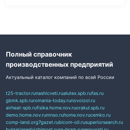
Полный справочник
производственных предприятий
Актуальный каталог компаний по всей России
t25-tractor.ru
nashicveti.ru
alutex.spb.ru
fas.ru
gbmk.spb.ru
romania-today.ru
novoizol.ru
airheat-spb.ru
fisika.home.nov.ru
orakul.spb.ru
demo.home.nov.ru
mnso.ru
home.nov.ru
cemko.ru
comp-land.org
7gazet.ru
bicom-oil.ru
superiorsearch.ru
bulgarianedvizhimost.ru
sn-hram.ru
senovosti.ru