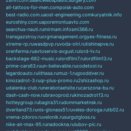
zsmh.com.ua
allcelebsplasticsurgery.com
all-tattoos-for-men.com
poisk-auto.com
best-radio.com.ua
ost-engineering.com
kuryatnik.info
euroshiny.com.ua
poremontuavto.com
searchus-nauti.ru
mirmam.info
smi366.ru
transgazstroy.ru
orgmanagement.org
yes-fitness.ru
xtreme-rp.ru
wasdpvp.ru
voda-otri.ru
tishinapve.ru
orenferma.ru
avtoservis-avgust.ru
lord-tv.ru
backstage-682-music.ru
lordfilm7.ru
lordfilm13.ru
prime-cars63.ru
un-believable.ru
codetool.ru
legardoauto.ru
lithasa.ru
muz-1.ru
gooddver.ru
kinozadrot-3.ru
qr-plus-promo.ru
2shizashop.ru
udalenka-club.ru
nerabotaetsite.ru
carszona-bu.ru
dash-cash-now.ru
bravoprod.ru
kinozadrot13.ru
hotteygroup.ru
bagira31.ru
dommarketnsk.ru
dveriland73.ru
nis-glonass51.ru
veles-doroga.ru
tb02.ru
vrema-zdorov.ru
velonik.ru
surgutgloss.ru
nike-air-max-95.ru
nadookna.ru
lubov-pic.ru