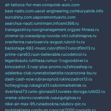
all-tattoos-for-men.com
poisk-auto.com
best-radio.com.ua
ost-engineering.com
kuryatnik.info
euroshiny.com.ua
poremontuavto.com
searchus-nauti.ru
mirmam.info
smi366.ru
transgazstroy.ru
orgmanagement.org
yes-fitness.ru
xtreme-rp.ru
wasdpvp.ru
voda-otri.ru
tishinapve.ru
orenferma.ru
avtoservis-avgust.ru
lord-tv.ru
backstage-682-music.ru
lordfilm7.ru
lordfilm13.ru
prime-cars63.ru
un-believable.ru
codetool.ru
legardoauto.ru
lithasa.ru
muz-1.ru
gooddver.ru
kinozadrot-3.ru
qr-plus-promo.ru
2shizashop.ru
udalenka-club.ru
nerabotaetsite.ru
carszona-bu.ru
dash-cash-now.ru
bravoprod.ru
kinozadrot13.ru
hotteygroup.ru
bagira31.ru
dommarketnsk.ru
dveriland73.ru
nis-glonass51.ru
veles-doroga.ru
tb02.ru
vrema-zdorov.ru
velonik.ru
surgutgloss.ru
nike-air-max-95.ru
nadookna.ru
lubov-pic.ru
mobilreklama.ru
pds-nn.ru
socrat2000.ru
vgurin.ru