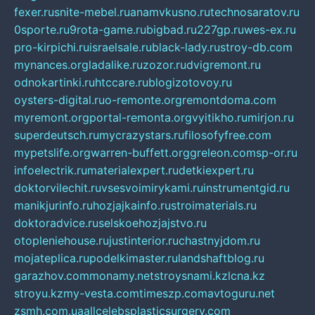
fexer.ru
snite-mebel.ru
anamvkusno.ru
technosaratov.ru
0sporte.ru
9rota-game.ru
bigbad.ru
227gp.ru
wes-ex.ru
pro-kirpichi.ru
israelsale.ru
black-lady.ru
stroy-db.com
mynances.org
ladalike.ru
zozor.ru
dvigremont.ru
odnokartinki.ru
htccare.ru
blogizotovoy.ru
oysters-digital.ru
o-remonte.org
remontdoma.com
myremont.org
portal-remonta.org
vyitikho.ru
mirjon.ru
superdeutsch.ru
mycrazystars.ru
filosofyfree.com
mypetslife.org
warren-buffett.org
greleon.com
sp-or.ru
infoelectrik.ru
materialexpert.ru
detkiexpert.ru
doktorvilechit.ru
vsesvoimirykami.ru
instrumentgid.ru
manikjurinfo.ru
hozjajkainfo.ru
stroimaterials.ru
doktoradvice.ru
selskoehozjajstvo.ru
otopleniehouse.ru
justinterior.ru
chastnyjdom.ru
mojateplica.ru
podelkimaster.ru
landshaftblog.ru
garazhov.com
monamy.net
stroysnami.kz
lcna.kz
stroyu.kz
my-vesta.com
timeszp.com
avtoguru.net
zsmh.com.ua
allcelebsplasticsurgery.com