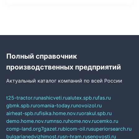
Полный справочник
производственных предприятий
Актуальный каталог компаний по всей России
t25-tractor.ru
nashicveti.ru
alutex.spb.ru
fas.ru
gbmk.spb.ru
romania-today.ru
novoizol.ru
airheat-spb.ru
fisika.home.nov.ru
orakul.spb.ru
demo.home.nov.ru
mnso.ru
home.nov.ru
cemko.ru
comp-land.org
7gazet.ru
bicom-oil.ru
superiorsearch.ru
bulgarianedvizhimost.ru
sn-hram.ru
senovosti.ru