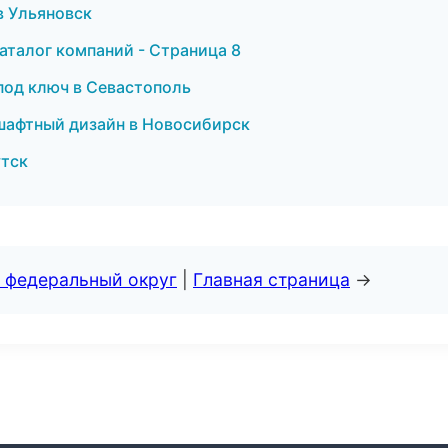
в Ульяновск
аталог компаний - Страница 8
под ключ в Севастополь
шафтный дизайн в Новосибирск
утск
 федеральный округ
|
Главная страница
→