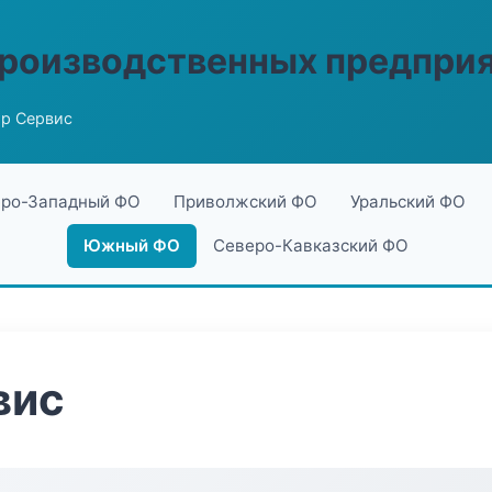
производственных предпри
р Сервис
ро-Западный ФО
Приволжский ФО
Уральский ФО
Южный ФО
Северо-Кавказский ФО
вис