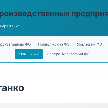
производственных предпри
нер Станко
ро-Западный ФО
Приволжский ФО
Уральский ФО
Южный ФО
Северо-Кавказский ФО
танко