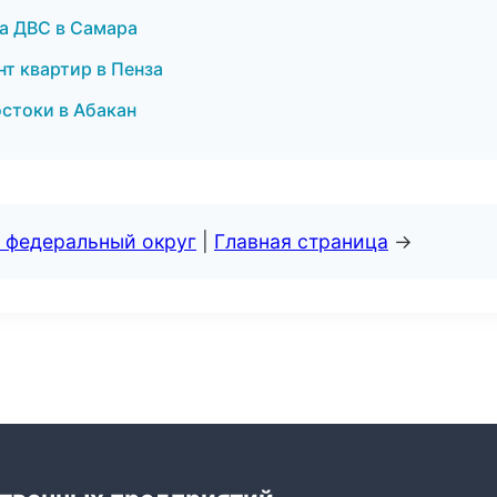
ка ДВС в Самара
т квартир в Пенза
стоки в Абакан
 федеральный округ
|
Главная страница
→