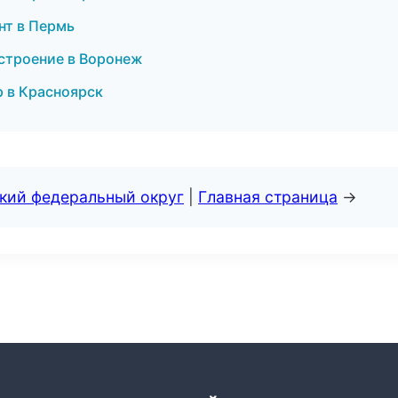
нт в Пермь
строение в Воронеж
р в Красноярск
ский федеральный округ
|
Главная страница
→