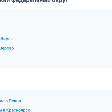
ибирск
емерово
ие в Псков
ы в Красноярск