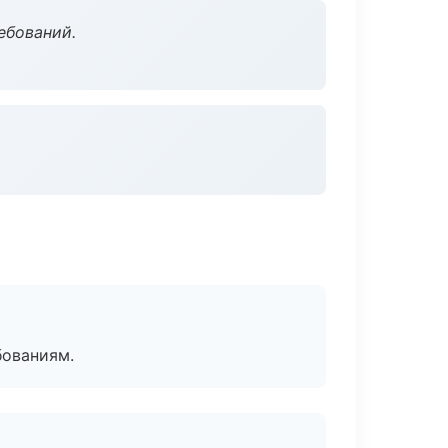
ебований.
бованиям.