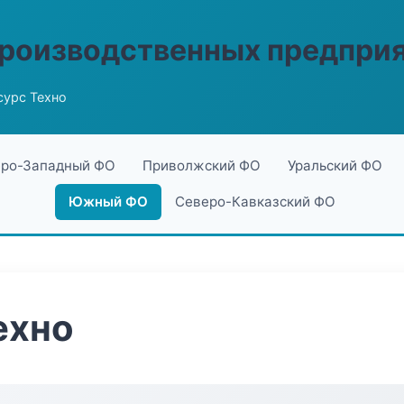
производственных предпри
сурс Техно
ро-Западный ФО
Приволжский ФО
Уральский ФО
Южный ФО
Северо-Кавказский ФО
ехно