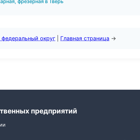
арная, фрезерная в Тверь
 федеральный округ
|
Главная страница
→
твенных предприятий
сии