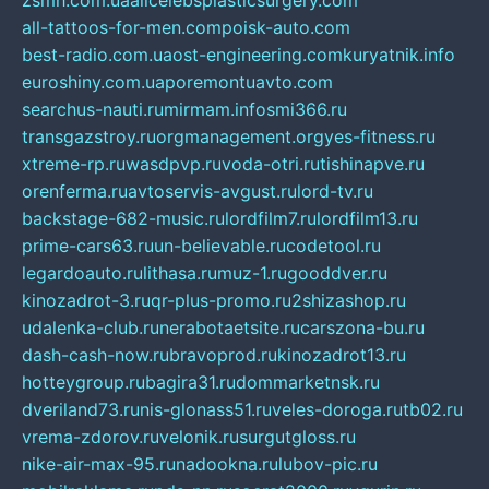
zsmh.com.ua
allcelebsplasticsurgery.com
all-tattoos-for-men.com
poisk-auto.com
best-radio.com.ua
ost-engineering.com
kuryatnik.info
euroshiny.com.ua
poremontuavto.com
searchus-nauti.ru
mirmam.info
smi366.ru
transgazstroy.ru
orgmanagement.org
yes-fitness.ru
xtreme-rp.ru
wasdpvp.ru
voda-otri.ru
tishinapve.ru
orenferma.ru
avtoservis-avgust.ru
lord-tv.ru
backstage-682-music.ru
lordfilm7.ru
lordfilm13.ru
prime-cars63.ru
un-believable.ru
codetool.ru
legardoauto.ru
lithasa.ru
muz-1.ru
gooddver.ru
kinozadrot-3.ru
qr-plus-promo.ru
2shizashop.ru
udalenka-club.ru
nerabotaetsite.ru
carszona-bu.ru
dash-cash-now.ru
bravoprod.ru
kinozadrot13.ru
hotteygroup.ru
bagira31.ru
dommarketnsk.ru
dveriland73.ru
nis-glonass51.ru
veles-doroga.ru
tb02.ru
vrema-zdorov.ru
velonik.ru
surgutgloss.ru
nike-air-max-95.ru
nadookna.ru
lubov-pic.ru