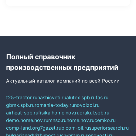
Полный справочник
производственных предприятий
Актуальный каталог компаний по всей России
t25-tractor.ru
nashicveti.ru
alutex.spb.ru
fas.ru
gbmk.spb.ru
romania-today.ru
novoizol.ru
airheat-spb.ru
fisika.home.nov.ru
orakul.spb.ru
demo.home.nov.ru
mnso.ru
home.nov.ru
cemko.ru
comp-land.org
7gazet.ru
bicom-oil.ru
superiorsearch.ru
bulgarianedvizhimost.ru
sn-hram.ru
senovosti.ru