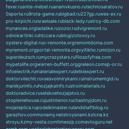
fexer.ru
snite-mebel.ru
anamvkusno.ru
technosaratov.ru
0sporte.ru
9rota-game.ru
bigbad.ru
227gp.ru
wes-ex.ru
pro-kirpichi.ru
israelsale.ru
black-lady.ru
stroy-db.com
mynances.org
ladalike.ru
zozor.ru
dvigremont.ru
odnokartinki.ru
htccare.ru
blogizotovoy.ru
oysters-digital.ru
o-remonte.org
remontdoma.com
myremont.org
portal-remonta.org
vyitikho.ru
mirjon.ru
superdeutsch.ru
mycrazystars.ru
filosofyfree.com
mypetslife.org
warren-buffett.org
greleon.com
sp-or.ru
infoelectrik.ru
materialexpert.ru
detkiexpert.ru
doktorvilechit.ru
vsesvoimirykami.ru
instrumentgid.ru
manikjurinfo.ru
hozjajkainfo.ru
stroimaterials.ru
doktoradvice.ru
selskoehozjajstvo.ru
otopleniehouse.ru
justinterior.ru
chastnyjdom.ru
mojateplica.ru
podelkimaster.ru
landshaftblog.ru
garazhov.com
monamy.net
stroysnami.kz
lcna.kz
stroyu.kz
my-vesta.com
timeszp.com
avtoguru.net