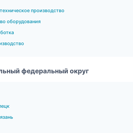
техническое производство
тво оборудования
аботка
изводство
альный федеральный округ
пецк
язань