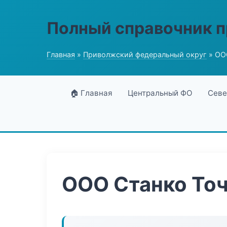
Полный справочник 
Главная
»
Приволжский федеральный округ
» ОО
🏠 Главная
Центральный ФО
Севе
ООО Станко То