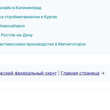
изайн в Калининград
жа стройматериалов в Курган
 Новосибирск
в Ростов-на-Дону
астмассовое производство в Магнитогорск
лжский федеральный округ
|
Главная страница
→