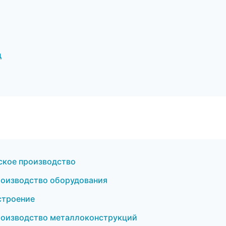
д
ское производство
роизводство оборудования
строение
роизводство металлоконструкций