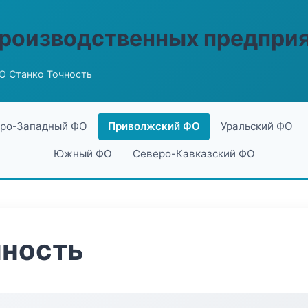
производственных предпри
О Станко Точность
ро-Западный ФО
Приволжский ФО
Уральский ФО
Южный ФО
Северо-Кавказский ФО
чность