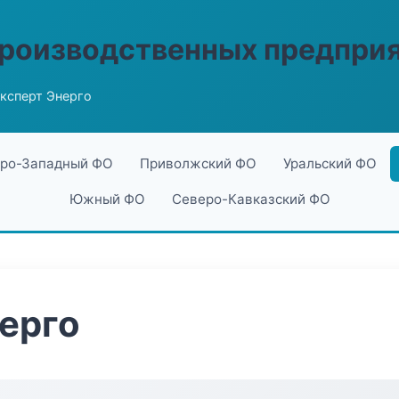
производственных предпри
ксперт Энерго
ро-Западный ФО
Приволжский ФО
Уральский ФО
Южный ФО
Северо-Кавказский ФО
ерго