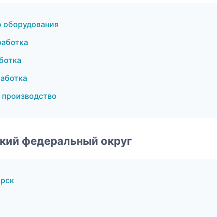
о оборудования
работка
ботка
аботка
 производство
ский федеральный округ
ирск