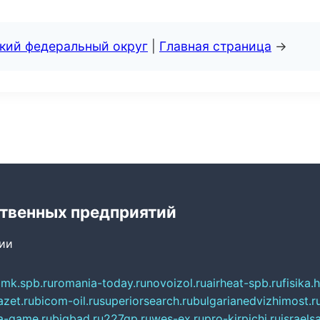
ский федеральный округ
|
Главная страница
→
твенных предприятий
сии
mk.spb.ru
romania-today.ru
novoizol.ru
airheat-spb.ru
fisika.
azet.ru
bicom-oil.ru
superiorsearch.ru
bulgarianedvizhimost.r
a-game.ru
bigbad.ru
227gp.ru
wes-ex.ru
pro-kirpichi.ru
israelsa