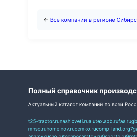
←
Все компании в регионе Сибир
Полный справочник производс
Актуальный каталог компаний по всей Рос
t25-tractor.ru
nashicveti.ru
alutex.spb.ru
fas.ru
gb
mnso.ru
home.nov.ru
cemko.ru
comp-land.org
7g
anamvkusno.ru
technosaratov.ru
0sporte.ru
9rot