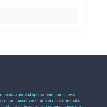
home.nov.ru
orakul.spb.ru
demo.home.nov.ru
u
sn-hram.ru
senovosti.ru
fexer.ru
snite-mebel.ru
le.ru
black-lady.ru
stroy-db.com
mynances.org