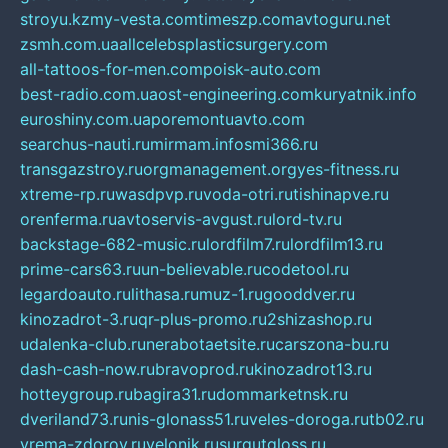
stroyu.kz
my-vesta.com
timeszp.com
avtoguru.net
zsmh.com.ua
allcelebsplasticsurgery.com
all-tattoos-for-men.com
poisk-auto.com
best-radio.com.ua
ost-engineering.com
kuryatnik.info
euroshiny.com.ua
poremontuavto.com
searchus-nauti.ru
mirmam.info
smi366.ru
transgazstroy.ru
orgmanagement.org
yes-fitness.ru
xtreme-rp.ru
wasdpvp.ru
voda-otri.ru
tishinapve.ru
orenferma.ru
avtoservis-avgust.ru
lord-tv.ru
backstage-682-music.ru
lordfilm7.ru
lordfilm13.ru
prime-cars63.ru
un-believable.ru
codetool.ru
legardoauto.ru
lithasa.ru
muz-1.ru
gooddver.ru
kinozadrot-3.ru
qr-plus-promo.ru
2shizashop.ru
udalenka-club.ru
nerabotaetsite.ru
carszona-bu.ru
dash-cash-now.ru
bravoprod.ru
kinozadrot13.ru
hotteygroup.ru
bagira31.ru
dommarketnsk.ru
dveriland73.ru
nis-glonass51.ru
veles-doroga.ru
tb02.ru
vrema-zdorov.ru
velonik.ru
surgutgloss.ru