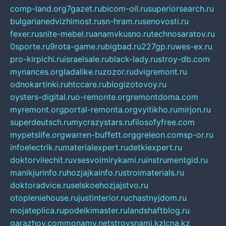
comp-land.org
7gazet.ru
bicom-oil.ru
superiorsearch.ru
bulgarianedvizhimost.ru
sn-hram.ru
senovosti.ru
fexer.ru
snite-mebel.ru
anamvkusno.ru
technosaratov.ru
0sporte.ru
9rota-game.ru
bigbad.ru
227gp.ru
wes-ex.ru
pro-kirpichi.ru
israelsale.ru
black-lady.ru
stroy-db.com
mynances.org
ladalike.ru
zozor.ru
dvigremont.ru
odnokartinki.ru
htccare.ru
blogizotovoy.ru
oysters-digital.ru
o-remonte.org
remontdoma.com
myremont.org
portal-remonta.org
vyitikho.ru
mirjon.ru
superdeutsch.ru
mycrazystars.ru
filosofyfree.com
mypetslife.org
warren-buffett.org
greleon.com
sp-or.ru
infoelectrik.ru
materialexpert.ru
detkiexpert.ru
doktorvilechit.ru
vsesvoimirykami.ru
instrumentgid.ru
manikjurinfo.ru
hozjajkainfo.ru
stroimaterials.ru
doktoradvice.ru
selskoehozjajstvo.ru
otopleniehouse.ru
justinterior.ru
chastnyjdom.ru
mojateplica.ru
podelkimaster.ru
landshaftblog.ru
garazhov.com
monamy.net
stroysnami.kz
lcna.kz