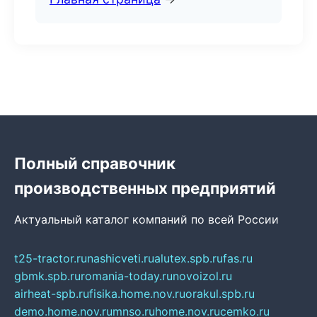
Полный справочник
производственных предприятий
Актуальный каталог компаний по всей России
t25-tractor.ru
nashicveti.ru
alutex.spb.ru
fas.ru
gbmk.spb.ru
romania-today.ru
novoizol.ru
airheat-spb.ru
fisika.home.nov.ru
orakul.spb.ru
demo.home.nov.ru
mnso.ru
home.nov.ru
cemko.ru