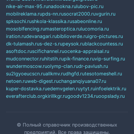
nike-air-max-95.ru
nadookna.ru
lubov-pic.ru
mobilreklama.ru
pds-nn.ru
socrat2000.ru
vgurin.ru
spksochi.ru
shkola-klassika.ru
sabeonline.ru
mosoblfencing.ru
masteroptica.ru
lucomoria.ru
iration.ru
devanagari.ru
biblioverde.ru
igro-pictures.ru
dk-tulamash.ru
s-dez-s.ru
peysok.ru
blackcountess.ru
asoftdoc.ru
scifichannel.ru
ocenka-appraisal.ru
mudconnector.ru
hitstih.ru
pik-finance.ru
vip-surfing.ru
wundermoscow.ru
olymp-clan.ru
dr-pavlush.ru
su2lgyoeucscn.ru
allkmv.ru
dhgfd.ru
tesotomeshell.ru
netoen.ru
web-digest.ru
changanqiyuana07.ru
kuper-dostavka.ru
edemvgelen.ru
ytyt.ru
infoelektrik.ru
everafterclub.org
kirillkgr.ru
goodv1234.ru
oopslady.ru
© Полный справочник производственных
предприятий. Все права защищены.