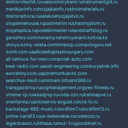
doktorvilechit.ru
vsesvoimirykami.ru
instrumentgid.ru
manikjurinfo.ru
hozjajkainfo.ru
stroimaterials.ru
doktoradvice.ru
selskoehozjajstvo.ru
otopleniehouse.ru
justinterior.ru
chastnyjdom.ru
mojateplica.ru
podelkimaster.ru
landshaftblog.ru
garazhov.com
monamy.net
stroysnami.kz
lcna.kz
stroyu.kz
my-vesta.com
timeszp.com
avtoguru.net
zsmh.com.ua
allcelebsplasticsurgery.com
all-tattoos-for-men.com
poisk-auto.com
best-radio.com.ua
ost-engineering.com
kuryatnik.info
euroshiny.com.ua
poremontuavto.com
searchus-nauti.ru
mirmam.info
smi366.ru
transgazstroy.ru
orgmanagement.org
yes-fitness.ru
xtreme-rp.ru
wasdpvp.ru
voda-otri.ru
tishinapve.ru
orenferma.ru
avtoservis-avgust.ru
lord-tv.ru
backstage-682-music.ru
lordfilm7.ru
lordfilm13.ru
prime-cars63.ru
un-believable.ru
codetool.ru
legardoauto.ru
lithasa.ru
muz-1.ru
gooddver.ru