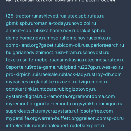
t25-tractor.ru
nashicveti.ru
alutex.spb.ru
fas.ru
gbmk.spb.ru
romania-today.ru
novoizol.ru
airheat-spb.ru
fisika.home.nov.ru
orakul.spb.ru
demo.home.nov.ru
mnso.ru
home.nov.ru
cemko.ru
comp-land.org
7gazet.ru
bicom-oil.ru
superiorsearch.ru
bulgarianedvizhimost.ru
sn-hram.ru
senovosti.ru
fexer.ru
snite-mebel.ru
anamvkusno.ru
technosaratov.ru
0sporte.ru
9rota-game.ru
bigbad.ru
227gp.ru
wes-ex.ru
pro-kirpichi.ru
israelsale.ru
black-lady.ru
stroy-db.com
mynances.org
ladalike.ru
zozor.ru
dvigremont.ru
odnokartinki.ru
htccare.ru
blogizotovoy.ru
oysters-digital.ru
o-remonte.org
remontdoma.com
myremont.org
portal-remonta.org
vyitikho.ru
mirjon.ru
superdeutsch.ru
mycrazystars.ru
filosofyfree.com
mypetslife.org
warren-buffett.org
greleon.com
sp-or.ru
infoelectrik.ru
materialexpert.ru
detkiexpert.ru