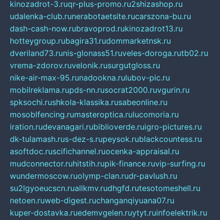
kinozadrot-3.ru
qr-plus-promo.ru
2shizashop.ru
udalenka-club.ru
nerabotaetsite.ru
carszona-bu.ru
dash-cash-now.ru
bravoprod.ru
kinozadrot13.ru
hotteygroup.ru
bagira31.ru
dommarketnsk.ru
dveriland73.ru
nis-glonass51.ru
veles-doroga.ru
tb02.ru
vrema-zdorov.ru
velonik.ru
surgutgloss.ru
nike-air-max-95.ru
nadookna.ru
lubov-pic.ru
mobilreklama.ru
pds-nn.ru
socrat2000.ru
vgurin.ru
spksochi.ru
shkola-klassika.ru
sabeonline.ru
mosoblfencing.ru
masteroptica.ru
lucomoria.ru
iration.ru
devanagari.ru
biblioverde.ru
igro-pictures.ru
dk-tulamash.ru
s-dez-s.ru
peysok.ru
blackcountess.ru
asoftdoc.ru
scifichannel.ru
ocenka-appraisal.ru
mudconnector.ru
hitstih.ru
pik-finance.ru
vip-surfing.ru
wundermoscow.ru
olymp-clan.ru
dr-pavlush.ru
su2lgyoeucscn.ru
allkmv.ru
dhgfd.ru
tesotomeshell.ru
netoen.ru
web-digest.ru
changanqiyuana07.ru
kuper-dostavka.ru
edemvgelen.ru
ytyt.ru
infoelektrik.ru